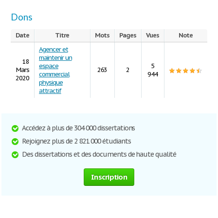
Dons
Date
Titre
Mots
Pages
Vues
Note
Agencer et
maintenir un
18
espace
5
Mars
263
2
commercial
944
2020
physique
attractif
Accédez à plus de 304 000 dissertations
Rejoignez plus de 2 821 000 étudiants
Des dissertations et des documents de haute qualité
Inscription