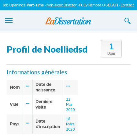
Job Openings:
Part-time
-
Non-exec Director
- Fully Remote UK/EU/CH -
Contact
Dissertations
1
Profil de Noelliedsd
S'inscrire
Dons
Se connecter
Informations générales
Contactez-nous
Date de
Nom
***
***
naissance
22
Dernière
Ville
***
Mai
visite
2020
18
Date
Pays
***
Mars
d'inscription
2020