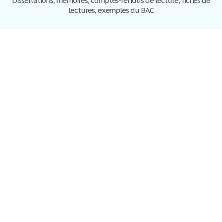
Dissertations, mémoires, comptes-rendus de lecture, fiches de
lectures, exemples du BAC
Dissertations
S'inscrire
Se connecter
Foire aux questions
Contactez-nous
Plan du site
Politique de confidentialité
Conditions d'utilisation