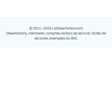
© 2011–2026 LaDissertation.com
Dissertations, mémoires, comptes-rendus de lecture, fiches de
lectures, exemples du BAC
Dissertations
S'inscrire
Se connecter
Foire aux questions
Contactez-nous
Plan du site
Politique de confidentialité