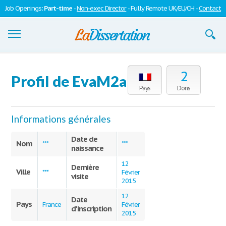
Job Openings:
Part-time
-
Non-exec Director
- Fully Remote UK/EU/CH -
Contact
Dissertations
2
Profil de EvaM2a
S'inscrire
Pays
Dons
Se connecter
Informations générales
Contactez-nous
Date de
Nom
***
***
naissance
12
Dernière
Ville
***
Février
visite
2015
12
Date
Pays
France
Février
d'inscription
2015