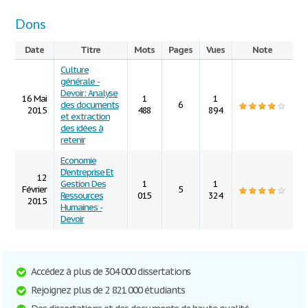
Dons
Date
Titre
Mots
Pages
Vues
Note
Culture
générale -
Devoir: Analyse
16 Mai
1
1
des documents
6
2015
488
894
et extraction
des idées à
retenir
Economie
D'entreprise Et
12
Gestion Des
1
1
Février
5
Ressources
015
324
2015
Humaines -
Devoir
Accédez à plus de 304 000 dissertations
Rejoignez plus de 2 821 000 étudiants