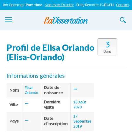
Job Openings:
Part-time
-
Non-exec Director
- Fully Remote UK/EU/CH -
Contact
Dissertations
3
Profil de Elisa Orlando
S'inscrire
Dons
(Elisa-Orlando)
Se connecter
Informations générales
Contactez-nous
Date de
Elisa
Nom
***
naissance
Orlando
Dernière
18 Août
Ville
***
visite
2020
17
Date
Pays
***
Septembre
d'inscription
2019