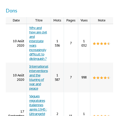
Dons
Date
Titre
Mots
Pages
Vues
Note
Why and
how are civil
and
10 Août
interstate
1
1
7
2020
wars
536
032
increasingly
difficult to
distinguish ?
International
interventions
10 Août
and the
1
7
998
2020
blurring of
587
war and
peace
Vagues
migratoires
italiennes
après 1945 :
17
L’étrangeté
2
1
Septembre
11