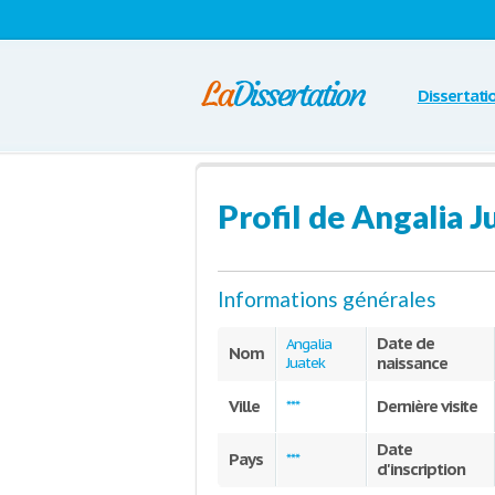
Dissertati
Profil de Angalia J
Informations générales
Date de
Angalia
Nom
naissance
Juatek
Ville
Dernière visite
***
Date
Pays
***
d'inscription