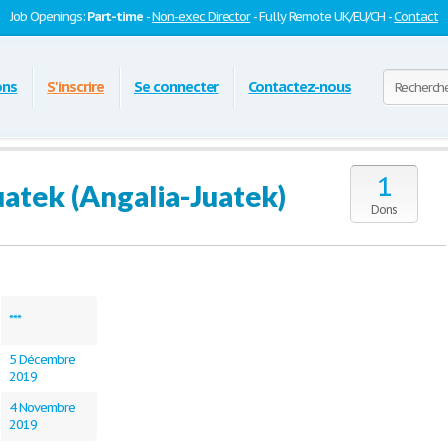
Job Openings:
Part-time
-
Non-exec Director
- Fully Remote UK/EU/CH -
Contact
ons
S'inscrire
Se connecter
Contactez-nous
1
uatek (Angalia-Juatek)
Dons
***
5 Décembre
2019
4 Novembre
2019