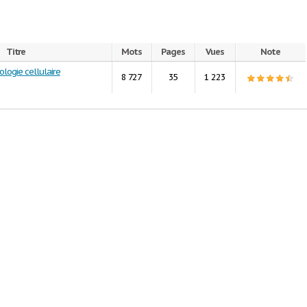
Titre
Mots
Pages
Vues
Note
logie cellulaire
8 727
35
1 223