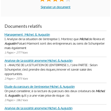
Signaler un document
Documents relatifs
Management : Michel & Augustin
I. Analyse de la situation de l’entreprise 1. Montrez que
Michel
de Rovira et
Augustin
Paluel-Marmont sont des entrepreneurs au sens de Schumpeter
mais également
1 Pages
•
2777 Vues
Analyse de la société anonyme Michel & Augustin
1 - ANALYSE DE LA SITUATION DE L’ENTERPRISE 1 / 1ère PARTIE : Selon
Schumpeter, c’est prendre des risques, innover et savoir saisir des
opportunités.
2 Pages
•
2375 Vues
Etude du parcours de l'entreprise Michel & Augustin
On peut considérer, à la lecture du parcours des deux créateurs de
Michel
&
Augustin
, qu'il y a une vraie prise de risque : ils
2 Pages
•
1862 Vues
Analyse de la société anonyme Michel & Augustin