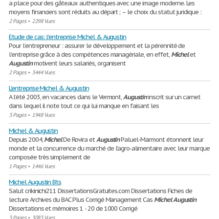
a place pour des gâteaux authentiques avec une image moderne. Les
moyens financiers sont réduits au départ ; – le choix du statut juridique :
2 Pages
•
2298 Vues
Etude de cas: l'entreprise Michel & Augustin
Pour l’entrepreneur : assurer le développement et la pérennité de
l’entreprise grâce à des compétences managériale, en effet,
Michel
et
Augustin
motivent leurs salariés, organisent
2 Pages
•
3444 Vues
L'entreprise Michel & Augustin
A l’été 2003, en vacances dans le Vermont,
Augustin
inscrit sur un carnet
dans lequel il note tout ce qui lui manque en faisant les
3 Pages
•
1948 Vues
Michel & Augustin
Depuis 2004,
Michel
De Rovira et
Augustin
Paluel-Marmont étonnent leur
monde et la concurrence du marché de l’agro-alimentaire avec leur marque
composée très simplement de
1 Pages
•
1446 Vues
Michel Augustin Bts
Salut crikinichi211 DissertationsGratuites.com Dissertations Fiches de
lecture Archives du BAC Plus Corrigé Management Cas
Michel
Augustin
Dissertations et mémoires 1 - 20 de 1000 Corrigé
3 Pages
•
3083 Vues