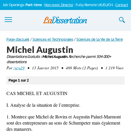
Job Openings:
Part-time
-
Non-exec Director
- Fully Remote UK/EU/CH -
Contact
Dissertations
Page d'accueil
/
Sciences et Technologies
/
Sciences de la Vie de la Terre
Michel Augustin
S'inscrire
Dissertations Gratuits
: Michel Augustin.
Recherche parmi 304 000+
dissertations
Se connecter
Par
zuzu29
• 13 Janvier 2015 • 488 Mots (2 Pages) • 1 219 Vues
Contactez-nous
Page 1 sur 2
CAS MICHEL ET AUGUSTIN
I. Analyse de la situation de l’entreprise.
1. Montrez que Michel de Rovira et Augustin Paluel-Marmont
sont des entrepreneurs au sens de Schumpeter mais également
des managers.