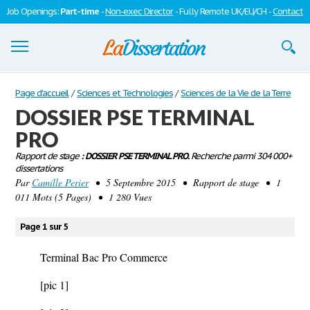
Job Openings:
Part-time
-
Non-exec Director
- Fully Remote UK/EU/CH -
Contact
Dissertations
Page d'accueil
/
Sciences et Technologies
/
Sciences de la Vie de la Terre
DOSSIER PSE TERMINAL
S'inscrire
PRO
Se connecter
Rapport de stage
: DOSSIER PSE TERMINAL PRO.
Recherche parmi 304 000+
dissertations
Contactez-nous
Par
Camille Perier
• 5 Septembre 2015 • Rapport de stage • 1
011 Mots (5 Pages) • 1 280 Vues
Page 1 sur 5
Terminal Bac Pro Commerce
[pic 1]