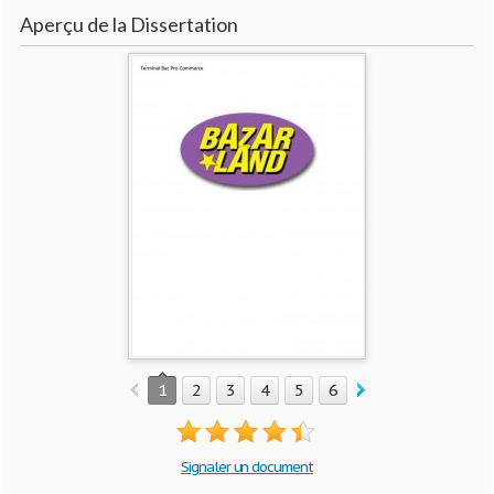
Aperçu de la Dissertation
1
2
3
4
5
6
7
8
9
10
Signaler un document