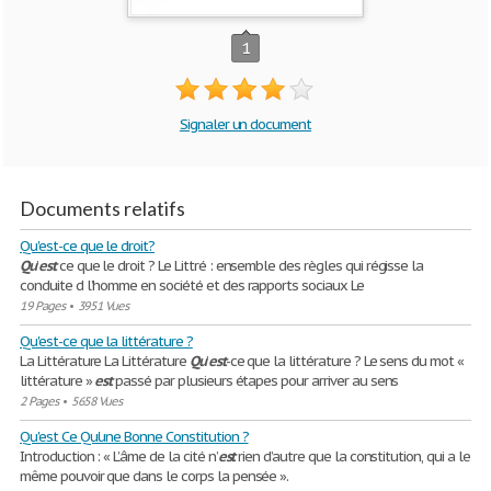
1
Signaler un document
Documents relatifs
Qu'est-ce que le droit?
Qu
’
est
ce que le droit ? Le Littré : ensemble des règles qui régisse la
conduite d l’homme en société et des rapports sociaux Le
19 Pages
•
3951 Vues
Qu'est-ce que la littérature ?
La Littérature La Littérature
Qu
’
est
-ce que la littérature ? Le sens du mot «
littérature »
est
passé par plusieurs étapes pour arriver au sens
2 Pages
•
5658 Vues
Qu'est Ce Qu'une Bonne Constitution ?
Introduction : « L’âme de la cité n’
est
rien d’autre que la constitution, qui a le
même pouvoir que dans le corps la pensée ».