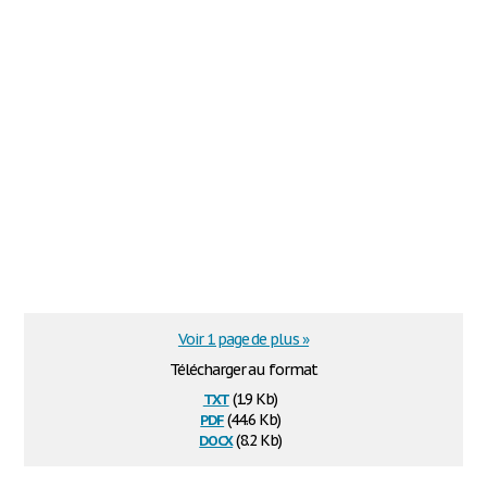
Voir 1 page de plus »
Télécharger au format
txt
(1.9 Kb)
pdf
(44.6 Kb)
docx
(8.2 Kb)