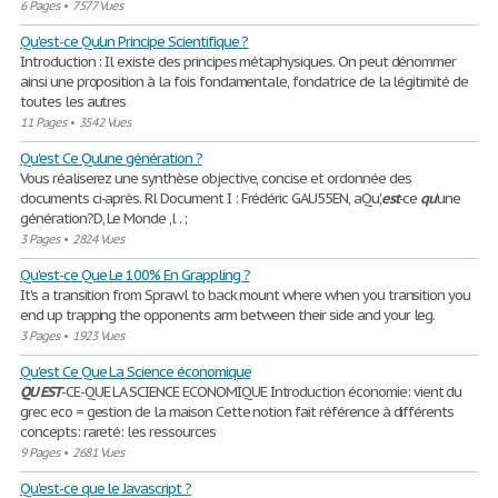
6 Pages
•
7577 Vues
Qu'est-ce Qu'un Principe Scientifique ?
Introduction : Il existe des principes métaphysiques. On peut dénommer
ainsi une proposition à la fois fondamentale, fondatrice de la légitimité de
toutes les autres
11 Pages
•
3542 Vues
Qu'est Ce Qu'une génération ?
Vous réaliserez une synthèse objective, concise et ordonnée des
documents ci-après. Rl Document I : Frédéric GAU55EN, aQu',
est
-ce
qu
'une
génération?D, Le Monde ,l . ;
3 Pages
•
2824 Vues
Qu'est-ce Que Le 100% En Grappling ?
It's a transition from Sprawl to back mount where when you transition you
end up trapping the opponents arm between their side and your leg.
3 Pages
•
1923 Vues
Qu'est Ce Que La Science économique
QU
'
EST
-CE-QUE LA SCIENCE ECONOMIQUE Introduction économie: vient du
grec eco = gestion de la maison Cette notion fait référence à différents
concepts: rareté: les ressources
9 Pages
•
2681 Vues
Qu'est-ce que le Javascript ?