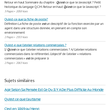
Retour en haut Sommaire du chapitre :
Qu
'
est
-ce que le Javascript ? Petit
historique du langage Q.C.M. Retour en haut
Qu
'
est
-ce que le Javascript ?
3 Pages
•
2058 Vues
Qu'est-ce que la fiche de poste?
Définition La fiche de poste
est
un descriptif de la fonction exercée par un
agent dans une structure donnée, en prenant en compte son
environnement
2 Pages
•
2553 Vues
Qu'est-e que l'atelier relations commerciales ?
I/
Qu
’
est
-ce que l’atelier relations commerciales ? A/ L’atelier relations
commerciales dans le référentiel. L’objectif de l’atelier « relations
commerciales »
est
de préparer à
2 Pages
•
2063 Vues
Sujets similaires
Agir Selon Sa Pensée Est Ce Qu Il Y A De Plus Difficile Au Monde
Qu'est ce que l'autisme
C'est en 1869 qu'Henri