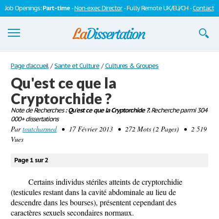
Job Openings:
Part-time
-
Non-exec Director
- Fully Remote UK/EU/CH -
Contact
Dissertations
Page d'accueil
/
Sante et Culture
/
Cultures & Groupes
Qu'est ce que la
S'inscrire
Cryptorchide ?
Se connecter
Note de Recherches
: Qu'est ce que la Cryptorchide ?.
Recherche parmi 304
000+ dissertations
Contactez-nous
Par
toutcharmed
• 17 Février 2013 • 272 Mots (2 Pages) • 2 519
Vues
Page 1 sur 2
Certains individus stériles atteints de cryptorchidie
(testicules restant dans la cavité abdominale au lieu de
descendre dans les bourses), présentent cependant des
caractères sexuels secondaires normaux.