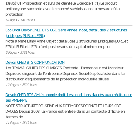
Devoir
01 Prospection et suivi de clientèle Exercice 1 : 1) Le produit
anthocyane s’accorde avec le marché suédois, dans la mesure où la
protection
6 Pages
•
3419 Vues
Eco Droit Devoir CNED BTS CGO 1ère Année: note, détail des 2 structures
juridiques (EURL et EIRL)
Note à Mme Lamy Anne Objet : détail des 2 structures juridiques (EURL et
EIRL) L’EURL et L’EIRL n’ont pas besoins de capital minimum, pour
5 Pages
•
3731 Vues
Devoir CNED BTS COMMUNICATION
1er TRAVAIL CAHIER DES CHARGES Contexte : L’annonceur est Monsieur
Depireux, dirigeant de l’entreprise Depireux. Société spécialisée dans la
distribution d’équipements de la protection individuelle située
12 Pages
•
2302 Vues
Devoir CNED BTS AM économie droit: Les conditions d’accès aux crédits pour
les PME/PME
NOTE STRUCTUREE RELATIVE AUX DFT MODES DE FNCT ET LEURS CDT
D’ACCES Depuis 2008, la France est entrée dans un contexte difficile en
termes de
11 Pages
•
1849 Vues