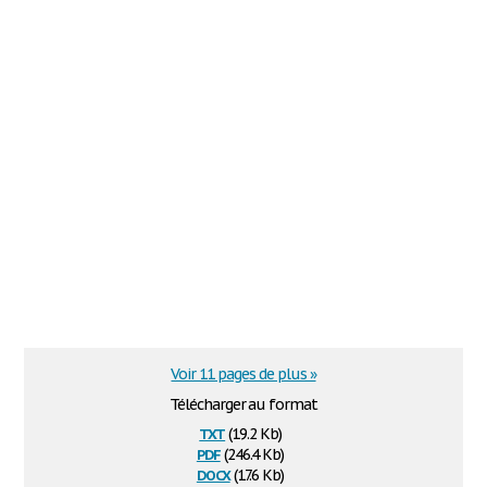
Voir 11 pages de plus »
Télécharger au format
txt
(19.2 Kb)
pdf
(246.4 Kb)
docx
(17.6 Kb)