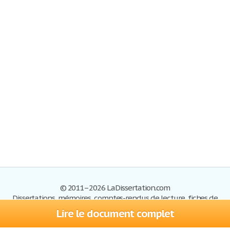
© 2011–2026 LaDissertation.com
Dissertations, mémoires, comptes-rendus de lecture, fiches de
lectures, exemples du BAC
Lire le document complet