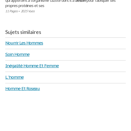
qui apportent à l'organisme l'azote dont il a
besoin
pour fabriquer ses
propres protéines et ses
11 Pages
•
2025 Vues
Sujets similaires
Nourrir Les Hommes
Soin Homme
Inégalité Homme Et Femme
L 'homme
Homme Et Roseau