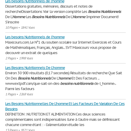
Les besoins nutritionnels de l'homme
Dissertations gratuites, mémoires, discours et notes de
rechercheDissertations Voir la version complète Les
Besoins
Nutritionnels
De L'
Homme
Les
Besoins
Nutritionnels
De L'
Homme
Imprimer Document!
S'inscrire
10 Pages
•
1841 Vues
Les besoins Nutritionnels de l'homme
Maxicours.com, Le N°1 du soutien scolaire sur Internet Exercices et Cours
de Mathématiques, Français, Anglais... SVT Maxicours vous propose de
decouvrir un extrait de quelques
2 Pages
•
1998 Vues
Les Besoins Nutritionnels De L'homme
Environ 30 900 résultats (0,17 secondes) Résultats de recherche Que Sait
On Des
Besoins
Nutritionnels
De L'
homme
Et Des Facteurs ...
www.extpdf.com/que-sait-on-des-
besoins
-
nutritionnels
-de-l_homme-...
Parmi les facteurs
1 Pages
•
2268 Vues
Les Besoins Nutritionnelles De L'homme Et Les Facteurs De Variation De Ces
Besoins
DEFINITION : NUTRITION ET ALIMENTATION Ces deux sciences
complémentaires sont indispensables l'une à l'autre mais se définissant
chacune comme étant : - l'alimentation étudie les
13 Pages
•
9571 Vues