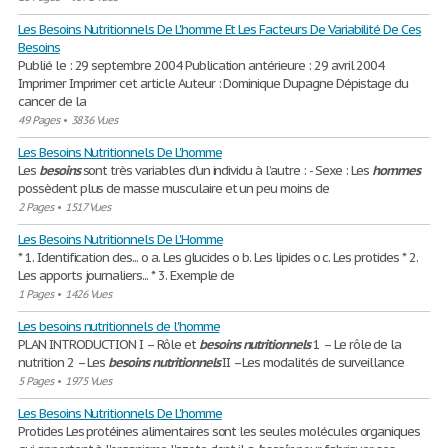
Les Besoins Nutritionnels De L'homme Et Les Facteurs De Variabilité De Ces
Besoins
Publié le : 29 septembre 2004 Publication antérieure : 29 avril 2004
Imprimer Imprimer cet article Auteur : Dominique Dupagne Dépistage du
cancer de la
49 Pages
•
3836 Vues
Les Besoins Nutritionnels De L'homme
Les
besoins
sont très variables d’un individu à l’autre : - Sexe : Les
hommes
possèdent plus de masse musculaire et un peu moins de
2 Pages
•
1517 Vues
Les Besoins Nutritionnels De L'Homme
* 1. Identification des... o a. Les glucides o b. Les lipides o c. Les protides * 2.
Les apports journaliers... * 3. Exemple de
1 Pages
•
1426 Vues
Les besoins nutritionnels de l'homme
PLAN INTRODUCTION I – Rôle et
besoins
nutritionnels
1 – Le rôle de la
nutrition 2 – Les
besoins
nutritionnels
II –Les modalités de surveillance
5 Pages
•
1975 Vues
Les Besoins Nutritionnels De L'homme
Protides Les protéines alimentaires sont les seules molécules organiques