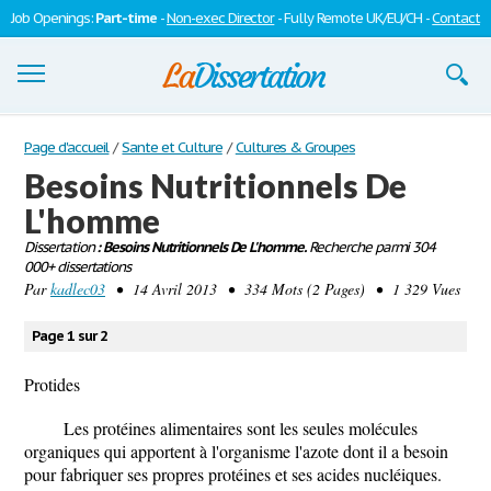
Job Openings:
Part-time
-
Non-exec Director
- Fully Remote UK/EU/CH -
Contact
Dissertations
Page d'accueil
/
Sante et Culture
/
Cultures & Groupes
Besoins Nutritionnels De
S'inscrire
L'homme
Se connecter
Dissertation
: Besoins Nutritionnels De L'homme.
Recherche parmi 304
000+ dissertations
Contactez-nous
Par
kadlec03
• 14 Avril 2013 • 334 Mots (2 Pages) • 1 329 Vues
Page 1 sur 2
Protides
Les protéines alimentaires sont les seules molécules
organiques qui apportent à l'organisme l'azote dont il a besoin
pour fabriquer ses propres protéines et ses acides nucléiques.