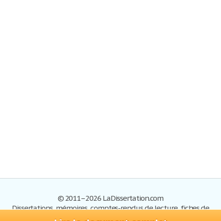
© 2011–2026 LaDissertation.com
Dissertations, mémoires, comptes-rendus de lecture, fiches de
lectures, exemples du BAC