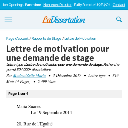
Job Openings:
Part-time
-
Non-exec Director
- Fully Remote UK/EU/CH -
Contact
Dissertations
Page d'accueil
/
Rapports de Stage
/
Lettre de Motivation
Lettre de motivation pour
S'inscrire
une demande de stage
Se connecter
Lettre type
: Lettre de motivation pour une demande de stage.
Recherche
parmi 304 000+ dissertations
Contactez-nous
Par
MadmoiZelle Maria
• 3 Décembre 2017 • Lettre type • 816
Mots (4 Pages) • 2 499 Vues
Page 1 sur 4
Maria Suarez
Le 19 Septembre 2014
20, Rue de l’Egalité