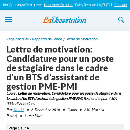
Job Openings:
Part-time
-
Non-exec Director
- Fully Remote UK/EU/CH -
Contact
Dissertations
Page d'accueil
/
Rapports de Stage
/
Lettre de Motivation
Lettre de motivation:
S'inscrire
Candidature pour un poste
Se connecter
de stagiaire dans le cadre
Contactez-nous
d'un BTS d'assistant de
gestion PME-PMI
Cours
: Lettre de motivation: Candidature pour un poste de stagiaire dans
le cadre d'un BTS d'assistant de gestion PME-PMI.
Recherche parmi 304
000+ dissertations
Par
flaw31
• 8 Décembre 2016 • Cours • 830 Mots (4
Pages) • 3 080 Vues
Page 1 sur 4