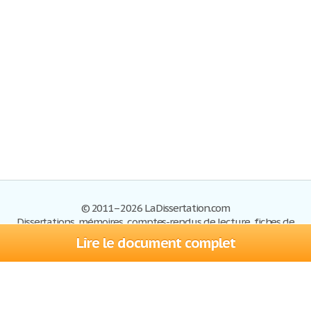
© 2011–2026 LaDissertation.com
Dissertations, mémoires, comptes-rendus de lecture, fiches de
lectures, exemples du BAC
Lire le document complet
Dissertations
S'inscrire