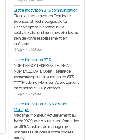
2 Pages
•
1442 Vues
Lettre motivation BTS communication
Étant actuellement en Terminale
Sciences et Technologies de la
Gestion option Mercatique , je
souhaiterais continuer mes études au
sein de votre établissement en
intégrant
3 Pages
•
1952 Vues
Lettre Motivation BTS
NOM PRENOM ADRESSE TEL EMAIL
NOM LYCEE DATE Objet :
Lettre
de
motivation
pour l'inscription en
BTS
****** Madame, Monsieur, Actuellement
en terminale STG (Sciences
1 Pages
•
1334 Vues
Lettre Motivation BTS Assistant
Manager
Madame, Monsieur, Actuellement au
lycée XXX pour y suivre une formation
de
BTS
Assistant de manager, je
m'intéresse de près à votre société
pour y