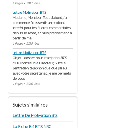
1 Pages
•
2012 Vues
Lettre Motivation BTS
Madame, Monsieur Tout d'abord, J'ai
commencé à ressentir un profond
intérêt pour les filières commerciales
depuis le lycée, et plus précisément à
partir de ma
1 Pages
•
1258 Vues
Lettre Motivation BTS
Objet : dossier pour inscription
BTS
MUC Monsieur le Directeur, Suite à
l’entretien téléphonique que j’ai eu
avec votre secrétariat, je me permets
de vous
1 Pages
•
1360 Vues
Sujets similaires
Lettre De Motivation Bts
La Fiche E 4 BTS NRC