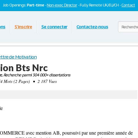
Job Openings:
Part-time
-
Non-exec Director
- Fully Remote UK/EU/CH -
Contact
ons
S'inscrire
Se connecter
Contactez-nous
ttre de Motivation
ion Bts Nrc
c.
Recherche parmi 304 000+ dissertations
 Mots (2 Pages) • 2 187 Vues
le
COMMERCE avec mention AB, poursuivi par une première année de