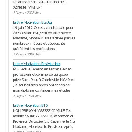
l'établissement" À l'attention de "...
"Adresse" "Ville CP"
2 Pages
•
7202 Vues
Lettre Motivation Bts Ag
19 juin 2012. Objet : candidature pour
BTS
Gestion PME/PMI en alternance.
Madame, Monsieur, Très attirée par les
nombreux métiers et débouchés
qu’offrent les professions
2 Pages
•
2068 Vues
Lettre Motivation Bts Muc Nrc
MUC Actuellement en terminale bac
professionnel commerce au Lycée
privé Saint Paul à Charleville-Mézières
, je souhaiterais après obtention de
mon diplôme, continuer mes études
2 Pages
•
1848 Vues
Lettre Motivation BTS
NOM PRENOM ADRESSE CP VILLE Tél.
mobile : ADRESSE MAIL A l'attention du
Proviseur Du Lycée (.......) Cayenne, le (.....)
Madame, Monsieur le Proviseur, Après