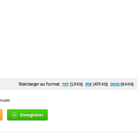
txt
pdf
docx
Télécharger au format
(1.9 Kb)
(47.9 Kb)
(8.4 Kb)
on.com
Enregistrer