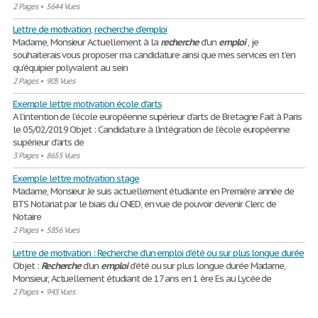
2 Pages
•
5644 Vues
Lettre de motivation, recherche d'emploi
Madame, Monsieur Actuellement à la
recherche
d'un
emploi
, je
souhaiterais vous proposer ma candidature ainsi que mes services en t'en
qu'équipier polyvalent au sein
2 Pages
•
905 Vues
Exemple lettre motivation école d'arts
A l’intention de l’école européenne supérieur d’arts de Bretagne Fait à Paris
le 05/02/2019 Objet : Candidature à l'intégration de l’école européenne
supérieur d’arts de
3 Pages
•
8655 Vues
Exemple lettre motivation stage
Madame, Monsieur Je suis actuellement étudiante en Première année de
BTS Notariat par le biais du CNED, en vue de pouvoir devenir Clerc de
Notaire
2 Pages
•
5856 Vues
Lettre de motivation : Recherche d’un emploi d’été ou sur plus longue durée
Objet :
Recherche
d’un
emploi
d’été ou sur plus longue durée Madame,
Monsieur, Actuellement étudiant de 17 ans en 1 ère Es au Lycée de
2 Pages
•
943 Vues