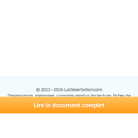
© 2011–2026 LaDissertation.com
Dissertations, mémoires, comptes-rendus de lecture, fiches de
lectures, exemples du BAC
Lire le document complet
Dissertations
S'inscrire