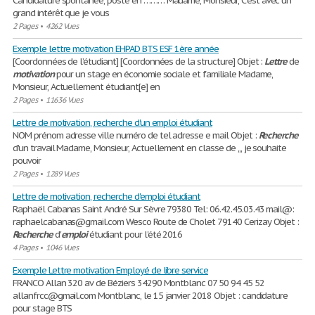
Candidature spontanée, poste en ……… Madame, Monsieur, C’est avec un
grand intérêt que je vous
2 Pages
•
4262 Vues
Exemple lettre motivation EHPAD BTS ESF 1ère année
[Coordonnées de l’étudiant] [Coordonnées de la structure] Objet :
Lettre
de
motivation
pour un stage en économie sociale et familiale Madame,
Monsieur, Actuellement étudiant[e] en
2 Pages
•
11636 Vues
Lettre de motivation, recherche d'un emploi étudiant
NOM prénom adresse ville numéro de tel adresse e mail Objet :
Recherche
d'un travail Madame, Monsieur, Actuellement en classe de ,,, je souhaite
pouvoir
2 Pages
•
1289 Vues
Lettre de motivation, recherche d'emploi étudiant
Raphaël Cabanas Saint André Sur Sèvre 79380 Tel: 06.42.45.03.43 mail@:
raphaelcabanas@gmail.com Wesco Route de Cholet 79140 Cerizay Objet :
Recherche
d'
emploi
étudiant pour l'été 2016
4 Pages
•
1046 Vues
Exemple Lettre motivation Employé de libre service
FRANCO Allan 320 av de Béziers 34290 Montblanc 07 50 94 45 52
allanfrcc@gmail.com Montblanc, le 15 janvier 2018 Objet : candidature
pour stage BTS