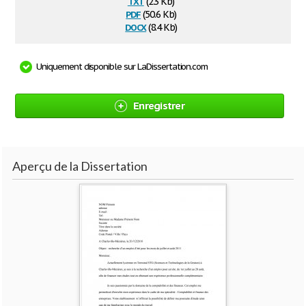
txt
(2.3 Kb)
pdf
(50.6 Kb)
docx
(8.4 Kb)
Uniquement disponible sur LaDissertation.com
Enregistrer
Aperçu de la Dissertation