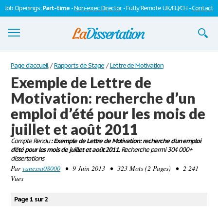
Job Openings:
Part-time
-
Non-exec Director
- Fully Remote UK/EU/CH -
Contact
Dissertations
Page d'accueil
/
Rapports de Stage
/
Lettre de Motivation
Exemple de Lettre de
S'inscrire
Motivation: recherche d’un
Se connecter
emploi d’été pour les mois de
Contactez-nous
juillet et août 2011
Compte Rendu
: Exemple de Lettre de Motivation: recherche d’un emploi
d’été pour les mois de juillet et août 2011.
Recherche parmi 304 000+
dissertations
Par
vanessa08000
• 9 Juin 2013 • 323 Mots (2 Pages) • 2 241
Vues
Page 1 sur 2