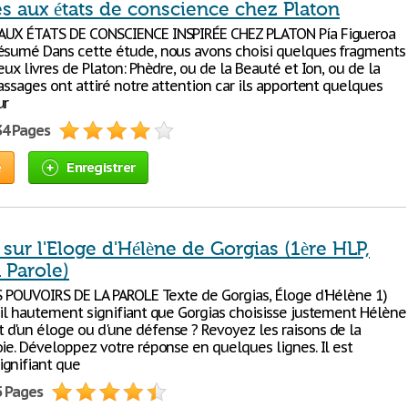
s aux états de conscience chez Platon
AUX ÉTATS DE CONSCIENCE INSPIRÉE CHEZ PLATON Pía Figueroa
ésumé Dans cette étude, nous avons choisi quelques fragments
eux livres de Platon: Phèdre, ou de la Beauté et Ion, ou de la
assages ont attiré notre attention car ils apportent quelques
ur
34 Pages
e
Enregistrer
 sur l'Eloge d'Hélène de Gorgias (1ère HLP,
a Parole)
ES POUVOIRS DE LA PAROLE Texte de Gorgias, Éloge d'Hélène 1)
 il hautement signifiant que Gorgias choisisse justement Hélène
d'un éloge ou d'une défense ? Revoyez les raisons de la
oie. Développez votre réponse en quelques lignes. Il est
gnifiant que
5 Pages