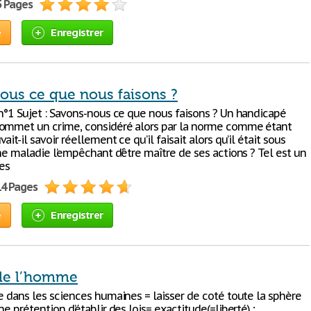
5 Pages
e
Enregistrer
ous ce que nous faisons ?
 n°1 Sujet : Savons-nous ce que nous faisons ? Un handicapé
ommet un crime, considéré alors par la norme comme étant
ait-il savoir réellement ce qu’il faisait alors qu’il était sous
ne maladie l’empêchant d’être maître de ses actions ? Tel est un
es
14 Pages
e
Enregistrer
de l’homme
e dans les sciences humaines = laisser de coté toute la sphère
ne prétention d’établir des lois= exactitude(=liberté) ;