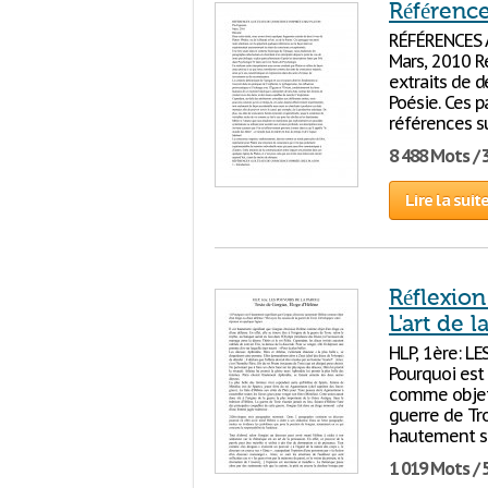
Référence
RÉFÉRENCES 
Mars, 2010 R
extraits de d
Poésie. Ces p
références s
8 488 Mots / 
Lire la suit
Réflexion
L'art de l
HLP, 1ère: L
Pourquoi est
comme objet 
guerre de Tr
hautement si
1 019 Mots / 