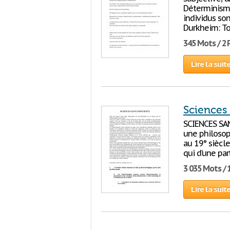
Déterminisme 
individus son
Durkheim: To
345 Mots / 2
Lire la suit
Sciences
SCIENCES SAN
une philosop
au 19° siècle
qui d’une pa
3 035 Mots / 
Lire la suit