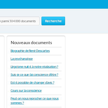
Recherche
Nouveaux documents
Biographie de René Descartes
La psychanalyse
L'égoïsme nuit-il à notre réalisation ?
Suis-je ce que j'ai conscience d'être ?
Est-il possible de changer d'avis ?
Cours sur la conscience
Peut-on nous reprocher ce que nous
sommes ?