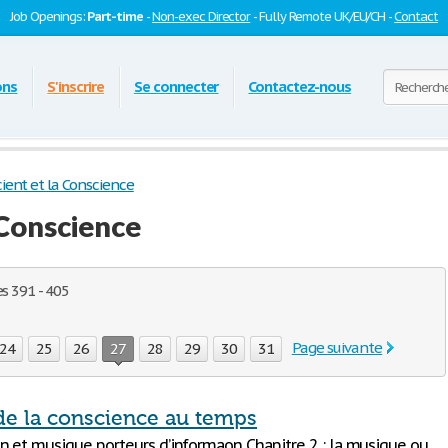
Job Openings:
Part-time
-
Non-exec Director
- Fully Remote UK/EU/CH -
Contact
ons
S'inscrire
Se connecter
Contactez-nous
ient et la Conscience
 Conscience
s 391 - 405
Page suivante
24
25
26
27
28
29
30
31
de la conscience au temps
n et musique porteurs d’informaon Chapitre 2 : la musique ou