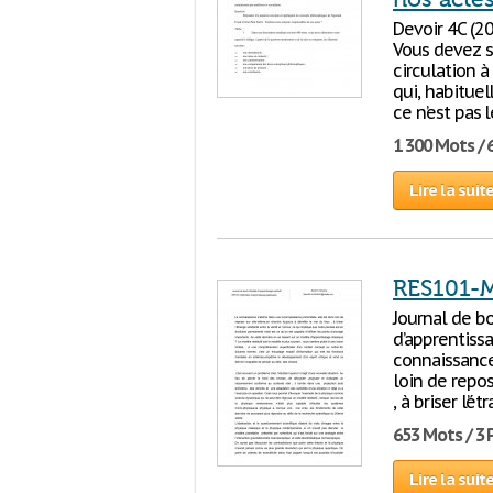
Devoir 4C (20
Vous devez so
circulation 
qui, habitue
ce n’est pas 
1 300 Mots / 
Lire la suit
RES101-M
Journal de b
d’apprentis
connaissance
loin de repo
, à briser l’é
653 Mots / 3
Lire la suit