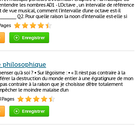
e entendre les nombres AD1 - L’Octave , un intervalle de référence
t de vue musical, comment l’intervalle d’une octave est-il
_________ Q2. Pour quelle raison la noon d’intervalle est-elle si
 Pages
e
Enregistrer
e philosophique
penser qu’à soi ? • Sur l’égoïsme : • « Il n’est pas contraire à la
éférer la destruction du monde entier à une égratignure de mon
st pas contraire à la raison que je choisisse d’être totalement
mpêcher le moindre malaise d’un
8 Pages
e
Enregistrer