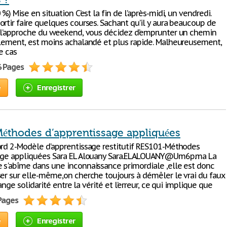
 %) Mise en situation C’est la fin de l’après-midi, un vendredi.
rtir faire quelques courses. Sachant qu’il y aura beaucoup de
à l’approche du weekend, vous décidez d’emprunter un chemin
llement, est moins achalandé et plus rapide. Malheureusement,
le cas
6 Pages
e
Enregistrer
éthodes d’apprentissage appliquées
ord 2-Modèle d’apprentissage restitutif RES101-Méthodes
sage appliquées Sara EL Alouany Sara.ELALOUANY@Um6p.ma La
 s'abîme dans une inconnaissance primordiale ,elle est donc
ser sur elle-même,on cherche toujours à démêler le vrai du faux
trange solidarité entre la vérité et l’erreur, ce qui implique que
 Pages
e
Enregistrer