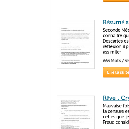
Résumé s
Seconde Médit
connaître qu
Descartes est
réflexion il 
assimiler
663 Mots / 3
Lire la suit
Rêve : C
Mauvaise fois
la censure es
celles que j
Freud consid