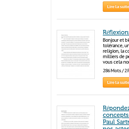
Lire la suit
Réflexion
Bonjour et b
tolérance, un
religion, la 
milliers de p
vous cela no
286 Mots / 2
Lire la suit
Répondez 
concepts
Paul Sar
nos actes