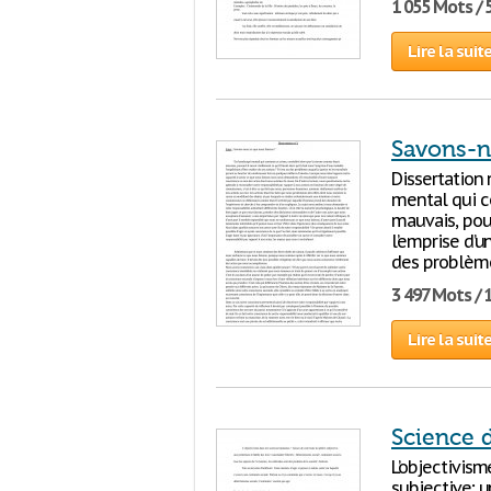
1 055 Mots / 
Lire la suit
Savons-n
Dissertation
mental qui c
mauvais, pouv
l’emprise d’u
des problèm
3 497 Mots / 
Lire la suit
Science 
L’objectivism
subjective; u