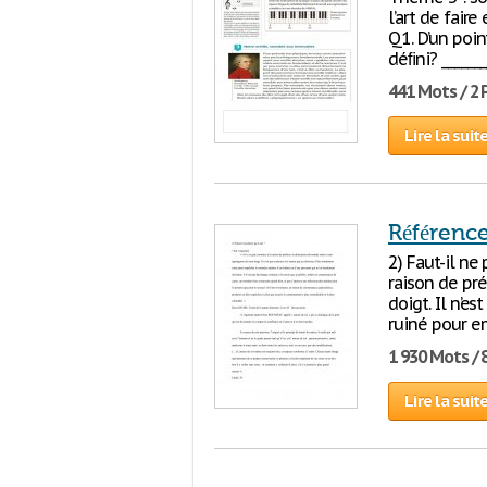
l’art de fair
Q1. D’un poin
déﬁni? _______
441 Mots / 2
Lire la suit
Référenc
2) Faut-il ne 
raison de pr
doigt. Il n’e
ruiné pour e
1 930 Mots / 
Lire la suit