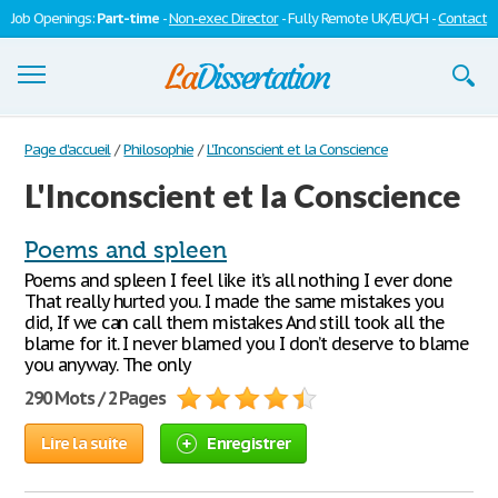
Job Openings:
Part-time
-
Non-exec Director
- Fully Remote UK/EU/CH -
Contact
Dissertations
Page d'accueil
/
Philosophie
/
L'Inconscient et la Conscience
L'Inconscient et la Conscience
S'inscrire
Se connecter
Poems and spleen
Poems and spleen I feel like it’s all nothing I ever done
Contactez-nous
That really hurted you. I made the same mistakes you
did, If we can call them mistakes And still took all the
blame for it. I never blamed you I don’t deserve to blame
you anyway. The only
290 Mots / 2 Pages
Lire la suite
Enregistrer