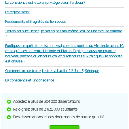
La conscience est-elle un privilège ou un fardeau ?
Le régime "sans"
Fondements et fragilités du lien social
" J’étais sous influence, je n’étais pas moi même " est-ce une excuse valable
?
Expliquez ce qu’était le discours vrai, chez les poètes du VIe siècle avant J.C.
et ce qu’il devient entre Hésiode et Platon. Expliquez aussi pourquoi le
nouveau partage du discours vrai et du discours faux fait que « le sophiste
est chassé »
Commentaire de texte, Lettres à Lucilius I 2-3 et 5, Sénèque
La conscience et l’inconscience
Accédez à plus de 304 000 dissertations
Rejoignez plus de 2 821 000 étudiants
Des dissertations et des documents de haute qualité