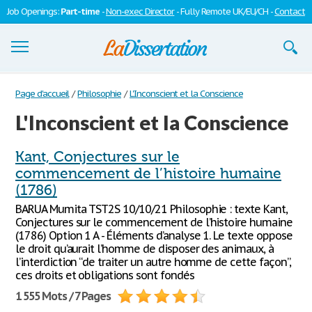
Job Openings:
Part-time
-
Non-exec Director
- Fully Remote UK/EU/CH -
Contact
Dissertations
Page d'accueil
/
Philosophie
/
L'Inconscient et la Conscience
L'Inconscient et la Conscience
S'inscrire
Se connecter
Kant, Conjectures sur le
commencement de l’histoire humaine
Contactez-nous
(1786)
BARUA Mumita TST2S 10/10/21 Philosophie : texte Kant,
Conjectures sur le commencement de l’histoire humaine
(1786) Option 1 A - Éléments d’analyse 1. Le texte oppose
le droit qu’aurait l’homme de disposer des animaux, à
l’interdiction “de traiter un autre homme de cette façon”,
ces droits et obligations sont fondés
1 555 Mots / 7 Pages