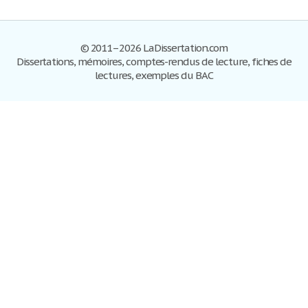
© 2011–2026 LaDissertation.com
Dissertations, mémoires, comptes-rendus de lecture, fiches de
lectures, exemples du BAC
Dissertations
S'inscrire
Se connecter
Foire aux questions
Contactez-nous
Plan du site
Politique de confidentialité
Conditions d'utilisation