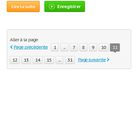
Lire la suite
Enregistrer
Aller à la page
Page précédente
1
...
7
8
9
10
11
Page suivante
12
13
14
15
...
31