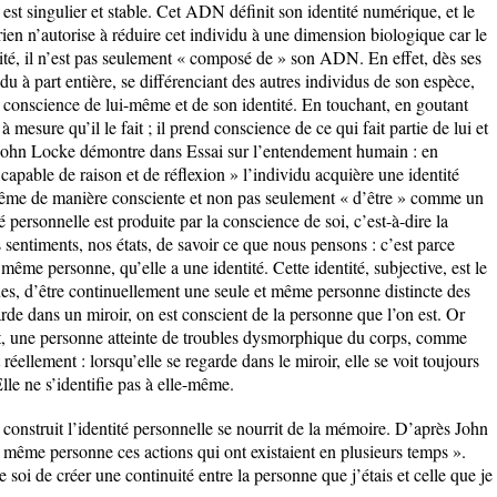
st singulier et stable. Cet ADN définit son identité numérique, et le
en n’autorise à réduire cet individu à une dimension biologique car le
ité, il n’est pas seulement « composé de » son ADN. En effet, dès ses
du à part entière, se différenciant des autres individus de son espèce,
 conscience de lui-même et de son identité. En touchant, en goutant
 mesure qu’il le fait ; il prend conscience de ce qui fait partie de lui et
ue John Locke démontre dans Essai sur l’entendement humain : en
 capable de raison et de réflexion » l’individu acquière une identité
-même de manière consciente et non pas seulement « d’être » comme un
 personnelle est produite par la conscience de soi, c’est-à-dire la
 sentiments, nos états, de savoir ce que nous pensons : c’est parce
me personne, qu’elle a une identité. Cette identité, subjective, est le
iques, d’être continuellement une seule et même personne distincte des
arde dans un miroir, on est conscient de la personne que l’on est. Or
et, une personne atteinte de troubles dysmorphique du corps, comme
t réellement : lorsqu’elle se regarde dans le miroir, elle se voit toujours
Elle ne s’identifie pas à elle-même.
 construit l’identité personnelle se nourrit de la mémoire. D’après John
 même personne ces actions qui ont existaient en plusieurs temps ».
soi de créer une continuité entre la personne que j’étais et celle que je