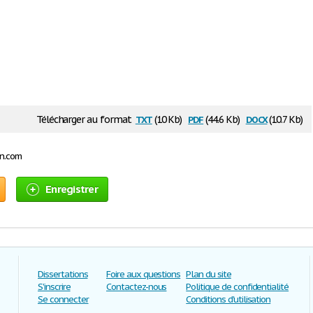
txt
pdf
docx
Télécharger au format
(10 Kb)
(44.6 Kb)
(10.7 Kb)
on.com
Enregistrer
Dissertations
Foire aux questions
Plan du site
S'inscrire
Contactez-nous
Politique de confidentialité
Se connecter
Conditions d'utilisation