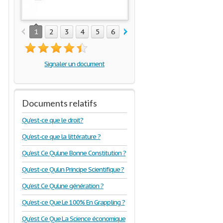
1
2
3
4
5
6
Signaler un document
Documents relatifs
Qu'est-ce que le droit?
Qu'est-ce que la littérature ?
Qu'est Ce Qu'une Bonne Constitution ?
Qu'est-ce Qu'un Principe Scientifique ?
Qu'est Ce Qu'une génération ?
Qu'est-ce Que Le 100% En Grappling ?
Qu'est Ce Que La Science économique