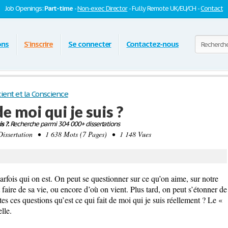
Job Openings:
Part-time
-
Non-exec Director
- Fully Remote UK/EU/CH -
Contact
ons
S'inscrire
Se connecter
Contactez-nous
ient et la Conscience
de moi qui je suis ?
s ?.
Recherche parmi 304 000+ dissertations
sertation • 1 638 Mots (7 Pages) • 1 148 Vues
fois qui on est. On peut se questionner sur ce qu’on aime, sur notre
t faire de sa vie, ou encore d’où on vient. Plus tard, on peut s’étonner de
 ces questions qu’est ce qui fait de moi qui je suis réellement ? Le «
lle.