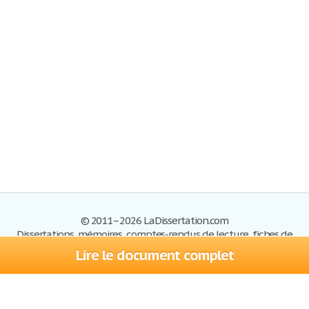
© 2011–2026 LaDissertation.com
Dissertations, mémoires, comptes-rendus de lecture, fiches de
lectures, exemples du BAC
Lire le document complet
Dissertations
S'inscrire