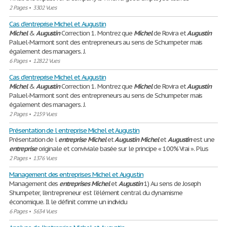
2 Pages
•
3302 Vues
Cas d'entreprise Michel et Augustin
Michel
&
Augustin
Correction 1. Montrez que
Michel
de Rovira et
Augustin
Paluel-Marmont sont des entrepreneurs au sens de Schumpeter mais
également des managers. J.
6 Pages
•
12822 Vues
Cas d'entreprise Michel et Augustin
Michel
&
Augustin
Correction 1. Montrez que
Michel
de Rovira et
Augustin
Paluel-Marmont sont des entrepreneurs au sens de Schumpeter mais
également des managers. J.
2 Pages
•
2159 Vues
Présentation de l entreprise Michel et Augustin
Présentation de l
entreprise
Michel
et
Augustin
Michel
et
Augustin
est une
entreprise
originale et conviviale basée sur le principe « 100% Vrai ». Plus
2 Pages
•
1376 Vues
Management des entreprises Michel et Augustin
Management des
entreprises
Michel
et
Augustin
1) Au sens de Joseph
Shumpeter, l'entrepreneur est l'élément central du dynamisme
économique. Il le définit comme un individu
6 Pages
•
5634 Vues