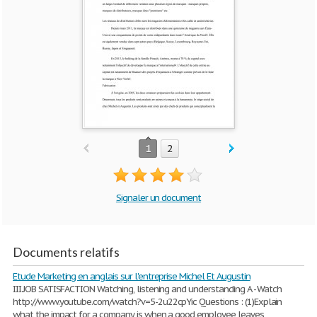
1
2
Signaler un document
Documents relatifs
Etude Marketing en anglais sur l'entreprise Michel Et Augustin
III.JOB SATISFACTION Watching, listening and understanding A - Watch
http://www.youtube.com/watch?v=5-2u22cpYic Questions : (1)Explain
what the impact for a company is when a good employee leaves