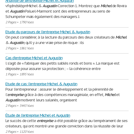
Analyse de l'entreprise Michel et Augustin
vfqdndskbpnMichel &
Augustin
Correction 1. Montrez que
Michel
de Rovira
et
Augustin
Paluel-Marmont sont des entrepreneurs au sens de
Schumpeter mais également des managers. J.
2 Pages
•
1790 Vues
Etude du parcours de l'entreprise Michel & Augustin
On peut considérer, à la lecture du parcours des deux créateurs de
Michel
&
Augustin
, qu'il y a une vraie prise de risque : ils
2 Pages
•
1861 Vues
Cas d'entreprise Michel et Augustin
l s’agit de « fabriquer des petits sablés ronds et bons ». La marque est
déposée pour assurer sa protection ; – la cohérence entre
1 Pages
•
1895 Vues
Etude de cas: l'entreprise Michel & Augustin
Pour l’entrepreneur : assurer le développement et la pérennité de
l’
entreprise
grâce à des compétences managériale, en effet,
Michel
et
Augustin
motivent leurs salariés, organisent
2 Pages
•
3443 Vues
Étude de l'entreprise Michel et Augustin
Le succès de cette
entreprise
a été possible grâce au tempérament de ses
créateurs, qui ont montré une grande conviction dans la réussite de leur
2 Pages
•
1120 Vues