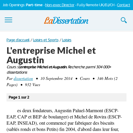
Job Openings:
Part-time
-
Non-exec Director
- Fully Remote UK/EU/CH -
Contact
Dissertations
Page d'accueil
/
Loisirs et Sports
/
Loisirs
L'entreprise Michel et
S'inscrire
Augustin
Se connecter
Cours
: L'entreprise Michel et Augustin.
Recherche parmi 304 000+
dissertations
Contactez-nous
Par
dissertation
• 10 Septembre 2014 • Cours • 346 Mots (2
Pages) • 932 Vues
Page 1 sur 2
es deux fondateurs, Augustin Paluel-Marmont (ESCP-
EAP, CAP et BEP de boulanger) et Michel de Rovira (ESCP-
EAP, INSEAD), ont commencé par fabriquer des biscuits
(sablés ronds et bons Petits) fin 2004, d'abord dans leur four,