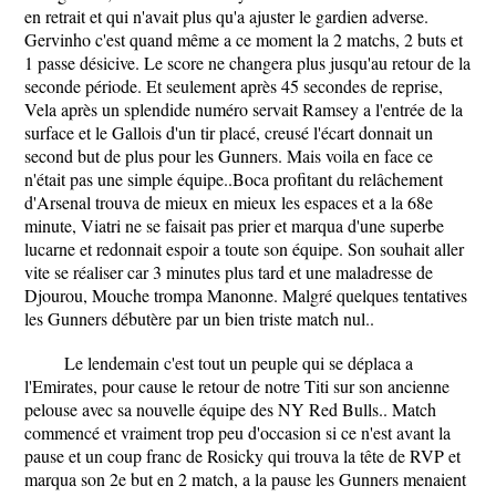
en retrait et qui n'avait plus qu'a ajuster le gardien adverse.
Gervinho c'est quand même a ce moment la 2 matchs, 2 buts et
1 passe désicive. Le score ne changera plus jusqu'au retour de la
seconde période. Et seulement après 45 secondes de reprise,
Vela après un splendide numéro servait Ramsey a l'entrée de la
surface et le Gallois d'un tir placé, creusé l'écart donnait un
second but de plus pour les Gunners. Mais voila en face ce
n'était pas une simple équipe..Boca profitant du relâchement
d'Arsenal trouva de mieux en mieux les espaces et a la 68e
minute, Viatri ne se faisait pas prier et marqua d'une superbe
lucarne et redonnait espoir a toute son équipe. Son souhait aller
vite se réaliser car 3 minutes plus tard et une maladresse de
Djourou, Mouche trompa Manonne. Malgré quelques tentatives
les Gunners débutère par un bien triste match nul..
Le lendemain c'est tout un peuple qui se déplaca a
l'Emirates, pour cause le retour de notre Titi sur son ancienne
pelouse avec sa nouvelle équipe des NY Red Bulls.. Match
commencé et vraiment trop peu d'occasion si ce n'est avant la
pause et un coup franc de Rosicky qui trouva la tête de RVP et
marqua son 2e but en 2 match, a la pause les Gunners menaient