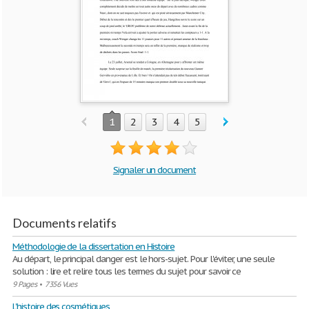
1
2
3
4
5
Signaler un document
Documents relatifs
Méthodologie de la dissertation en Histoire
Au départ, le principal danger est le hors-sujet. Pour l'éviter, une seule
solution : lire et relire tous les termes du sujet pour savoir ce
9 Pages
•
7356 Vues
L'histoire des cosmétiques