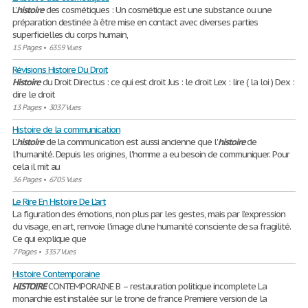
L’
histoire
des cosmétiques : Un cosmétique est une substance ou une
préparation destinée à être mise en contact avec diverses parties
superficielles du corps humain,
15 Pages
•
6359 Vues
Révisions Histoire Du Droit
Histoire
du Droit Directus : ce qui est droit Jus : le droit Lex : lire ( la loi ) Dex :
dire le droit
13 Pages
•
3037 Vues
Histoire de la communication
L'
histoire
de la communication est aussi ancienne que l'
histoire
de
l'humanité. Depuis les origines, l'homme a eu besoin de communiquer. Pour
cela il mit au
36 Pages
•
6705 Vues
Le Rire En Histoire De L'art
La figuration des émotions, non plus par les gestes, mais par l’expression
du visage, en art, renvoie l’image d’une humanité consciente de sa fragilité.
Ce qui explique que
7 Pages
•
3357 Vues
Histoire Contemporaine
HISTOIRE
CONTEMPORAINE B – restauration politique incomplete La
monarchie est instalée sur le trone de france Premiere version de la