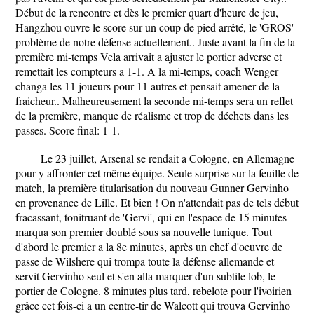
Début de la rencontre et dès le premier quart d'heure de jeu,
Hangzhou ouvre le score sur un coup de pied arrêté, le 'GROS'
problème de notre défense actuellement.. Juste avant la fin de la
première mi-temps Vela arrivait a ajuster le portier adverse et
remettait les compteurs a 1-1. A la mi-temps, coach Wenger
changa les 11 joueurs pour 11 autres et pensait amener de la
fraicheur.. Malheureusement la seconde mi-temps sera un reflet
de la première, manque de réalisme et trop de déchets dans les
passes. Score final: 1-1.
Le 23 juillet, Arsenal se rendait a Cologne, en Allemagne
pour y affronter cet même équipe. Seule surprise sur la feuille de
match, la première titularisation du nouveau Gunner Gervinho
en provenance de Lille. Et bien ! On n'attendait pas de tels début
fracassant, tonitruant de 'Gervi', qui en l'espace de 15 minutes
marqua son premier doublé sous sa nouvelle tunique. Tout
d'abord le premier a la 8e minutes, après un chef d'oeuvre de
passe de Wilshere qui trompa toute la défense allemande et
servit Gervinho seul et s'en alla marquer d'un subtile lob, le
portier de Cologne. 8 minutes plus tard, rebelote pour l'ivoirien
grâce cet fois-ci a un centre-tir de Walcott qui trouva Gervinho