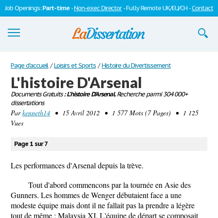
Job Openings:
Part-time
-
Non-exec Director
- Fully Remote UK/EU/CH -
Contact
Dissertations
Page d'accueil
/
Loisirs et Sports
/
Histoire du Divertissement
L'histoire D'Arsenal
S'inscrire
Documents Gratuits
: L'histoire D'Arsenal.
Recherche parmi 304 000+
dissertations
Se connecter
Par
kenneth14
• 15 Avril 2012 • 1 577 Mots (7 Pages) • 1 125
Vues
Contactez-nous
Page 1 sur 7
Les performances d'Arsenal depuis la trève.
Tout d'abord commencons par la tournée en Asie des
Gunners. Les hommes de Wenger débutaient face a une
modeste équipe mais dont il ne fallait pas la prendre a légère
tout de même : Malaysia XI. L'équipe de départ se composait