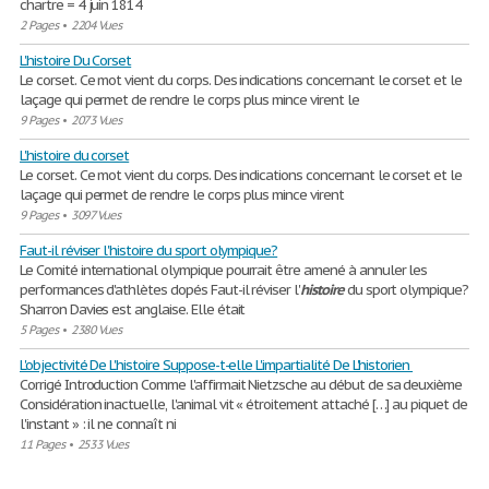
chartre = 4 juin 1814
2 Pages
•
2204 Vues
L'histoire Du Corset
Le corset. Ce mot vient du corps. Des indications concernant le corset et le
laçage qui permet de rendre le corps plus mince virent le
9 Pages
•
2073 Vues
L'histoire du corset
Le corset. Ce mot vient du corps. Des indications concernant le corset et le
laçage qui permet de rendre le corps plus mince virent
9 Pages
•
3097 Vues
Faut-il réviser l'histoire du sport olympique?
Le Comité international olympique pourrait être amené à annuler les
performances d'athlètes dopés Faut-il réviser l'
histoire
du sport olympique?
Sharron Davies est anglaise. Elle était
5 Pages
•
2380 Vues
L'objectivité De L'histoire Suppose-t-elle L'impartialité De L'historien
Corrigé Introduction Comme l'affirmait Nietzsche au début de sa deuxième
Considération inactuelle, l'animal vit « étroitement attaché […] au piquet de
l'instant » : il ne connaît ni
11 Pages
•
2533 Vues