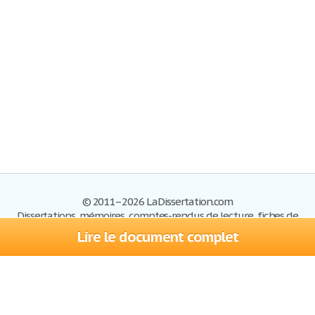
© 2011–2026 LaDissertation.com
Dissertations, mémoires, comptes-rendus de lecture, fiches de
lectures, exemples du BAC
Lire le document complet
Dissertations
S'inscrire