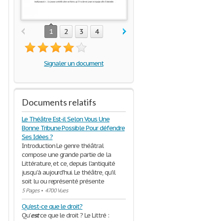
1
2
3
4
Signaler un document
Documents relatifs
Le Théâtre Est-il Selon Vous Une
Bonne Tribune Possible Pour défendre
Ses Idées ?
Introduction Le genre théâtral
compose une grande partie de la
Littérature, et ce, depuis l'antiquité
jusqu'à aujourd'hui. Le théâtre, qu'il
soit lu ou représenté présente
5 Pages
•
4700 Vues
Qu'est-ce que le droit?
Qu’
est
ce que le droit ? Le Littré :