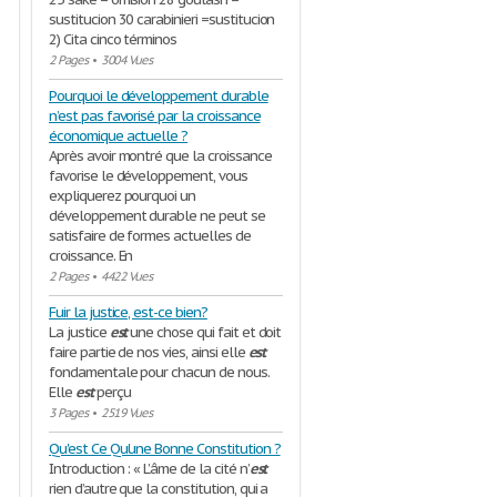
sustitucion 30 carabinieri =sustitucion
2) Cita cinco términos
2 Pages
•
3004 Vues
Pourquoi le développement durable
n’est pas favorisé par la croissance
économique actuelle ?
Après avoir montré que la croissance
favorise le développement, vous
expliquerez pourquoi un
développement durable ne peut se
satisfaire de formes actuelles de
croissance. En
2 Pages
•
4422 Vues
Fuir la justice, est-ce bien?
La justice
est
une chose qui fait et doit
faire partie de nos vies, ainsi elle
est
fondamentale pour chacun de nous.
Elle
est
perçu
3 Pages
•
2519 Vues
Qu'est Ce Qu'une Bonne Constitution ?
Introduction : « L’âme de la cité n’
est
rien d’autre que la constitution, qui a