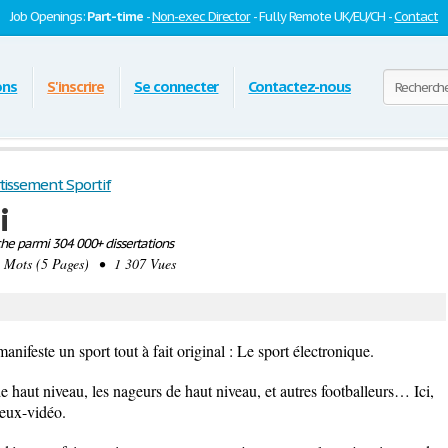
Job Openings:
Part-time
-
Non-exec Director
- Fully Remote UK/EU/CH -
Contact
ons
S'inscrire
Se connecter
Contactez-nous
tissement Sportif
i
he parmi 304 000+ dissertations
Mots (5 Pages) • 1 307 Vues
nifeste un sport tout à fait original : Le sport électronique.
 haut niveau, les nageurs de haut niveau, et autres footballeurs… Ici,
Jeux-vidéo.