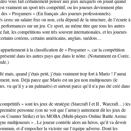
éo vous fait certainement penser aux jeux auxquels on jouait quand
e est vraiment un sport très compétitif, ou les joueurs deviennent plus
des « Progamers » (En français ,des joueurs professionnels).
 (avec un salaire fixe ou non, cela dépend de la structure, de l’écurie à
s performances sur un jeu. Ce sport, au même titre que tous les autres
ait, les compétitions sont très souvent internationales, et les joueurs
certains coréens, certains américains, anglais, suédois…
appartiennent à la classification de « Progamer », car la compétition
représenté dans les autres pays que dans le nôtre. (Notamment en Corée,
nde.)
é mais, quand j’étais petit, j’étais vraiment trop fort à Mario ! J’aurai
ment, non. Déjà parce que Mario est un jeu non multijoueurs (le
urs, vu qu’il y a un palmarès) et surtout parce qu’il n’a pas été créé dans
ompétitifs » sont les jeux de stratégie (Starcraft I et II , Warcraft…) les
a première personne ((on ne voit que l’arme)) autrement dit les jeux de
d ou Counter Strike) et les MOBA (Multi-players Online Battle Arena:
ne multijoueurs » , Le joueur contrôle alors un héros, qu’il va devoir
 commun, et d’empocher la victoire sur l’équipe adverse. Dont les