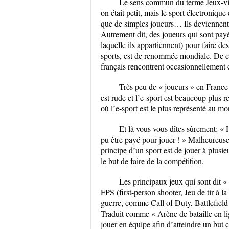
Le sens commun du terme Jeux-vid
on était petit, mais le sport électroniqu
que de simples joueurs… Ils deviennent 
Autrement dit, des joueurs qui sont payés
laquelle ils appartiennent) pour faire de
sports, est de renommée mondiale. De ce f
français rencontrent occasionnellement 
Très peu de « joueurs » en France 
est rude et l’e-sport est beaucoup plus 
où l’e-sport est le plus représenté au mo
Et là vous vous dîtes sûrement: « H
pu être payé pour jouer ! » Malheureuse
principe d’un sport est de jouer à plusie
le but de faire de la compétition.
Les principaux jeux qui sont dit « c
FPS (first-person shooter, Jeu de tir à l
guerre, comme Call of Duty, Battlefiel
Traduit comme « Arène de bataille en lig
jouer en équipe afin d’atteindre un but