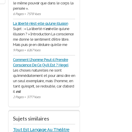
le même pouvoir que dans le corps la
pensée ».
6 Pages
•
7578 Vues
La liberté n'est-elle qu'une illusion
Sujet : « La liberté n’
est
-elle qu’une
illusion ? » Introduction La conscience
me donne le sentiment d’être libre.
Mais puis-je en déduire qu’elle me
9 Pages
•
6267 Vues
Comment L'homme Peut-il Prendre
Conscience De Ce Qu'il Est ? Hegel
Les choses naturelles ne sont
qu’immédiatement et pour ainsi dire en
un seul exemplaire, mais l’homme, en
tant qu’esprit, se redouble, car d’abord
il
est
2 Pages
•
3777 Vues
Sujets similaires
Tout Est Langage Au Théâtre