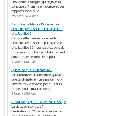
ensemble des règles qui régisse la
conduite d l’homme en société et des
rapports sociaux Le
19 Pages
•
3951 Vues
Dans Quelle Mesure L'intervention
économique Et Sociale Publique Est-
elle Justifiée ?
Dans quelle mesure l’intervention
économique et sociale publique
est
-
elle justifiée ? I – Les justifications de
l’intervention publique L’Etat intervient
pour réguler l’économie et pour
5 Pages
•
3240 Vues
Qu'est-ce que la littérature ?
La Littérature La Littérature Qu’
est
-ce
que la littérature ? Le sens du mot «
littérature »
est
passé par plusieurs
étapes pour arriver au sens
2 Pages
•
5659 Vues
Devoir d'espagnol : La vie est un songe
La vie
est
un songe.. 19 =
neutralizacion 21 wifi=conservacion
25 sake = omision 28 goulash =