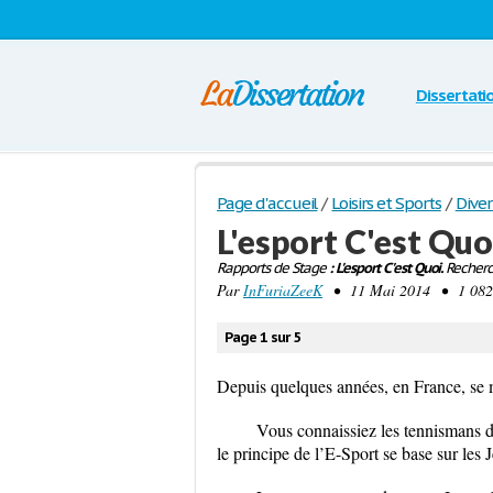
Dissertati
Page d'accueil
/
Loisirs et Sports
/
Diver
L'esport C'est Quo
Rapports de Stage
: L'esport C'est Quoi.
Recherc
Par
InFuriaZeeK
• 11 Mai 2014 • 1 082 
Page 1 sur 5
Depuis quelques années, en France, se ma
Vous connaissiez les tennismans de
le principe de l’E-Sport se base sur les 