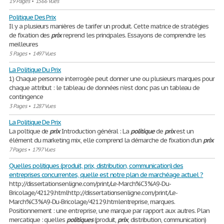
19 Pages
•
1566 Vues
Politique Des Prix
Il y a plusieurs manières de tarifer un produit. Cette matrice de stratégies
de fixation des
prix
reprend les principales. Essayons de comprendre les
meilleures
5 Pages
•
1497 Vues
La Politique Du Prix
1) Chaque personne interrogée peut donner une ou plusieurs marques pour
chaque attribut : le tableau de données n’est donc pas un tableau de
contingence
3 Pages
•
1287 Vues
La Politique De Prix
La poltique de
prix
Introduction général : La
politique
de
prix
est un
élément du marketing mix, elle comprend la démarche de fixation d’un
prix
7 Pages
•
1797 Vues
Quelles politiques (produit, prix, distribution, communication) des
entreprises concurrentes, quelle est notre plan de marchéage actuel ?
http://dissertationsenligne.com/print/Le-March%C3%A9-Du-
Bricolage/42129.htmlhttp://dissertationsenligne.com/print/Le-
March%C3%A9-Du-Bricolage/42129.htmlentreprise, marques.
Positionnement : une entreprise, une marque par rapport aux autres. Plan
mercatique : quelles
politiques
(produit,
prix
, distribution, communication)