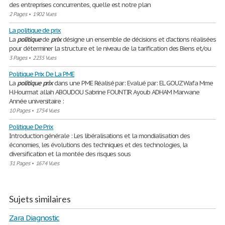
des entreprises concurrentes, quelle est notre plan
2 Pages
•
1902 Vues
La politique de prix
La
politique
de
prix
désigne un ensemble de décisions et d'actions réalisées
pour déterminer la structure et le niveau de la tarification des Biens et/ou
3 Pages
•
2235 Vues
Politique Prix De La PME
La
politique
prix
dans une PME Réalisé par: Evalué par: EL GOUZ Wafa Mme
H.Hourmat allah ABOUDOU Sabrine FOUNTIR Ayoub ADHAM Marwane
Année universitaire :
10 Pages
•
1754 Vues
Politique De Prix
Introduction générale : Les libéralisations et la mondialisation des
économies, les évolutions des techniques et des technologies, la
diversification et la montée des risques sous
31 Pages
•
1674 Vues
Sujets similaires
Zara Diagnostic