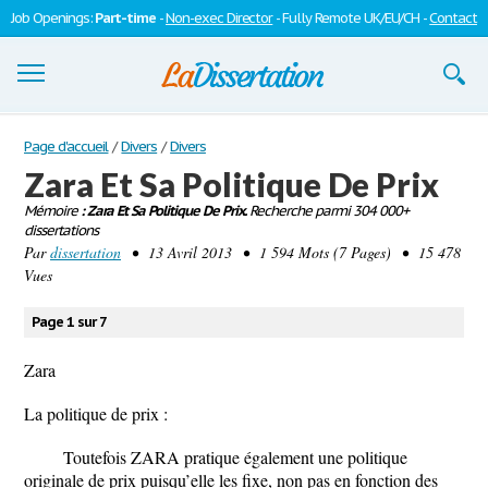
Job Openings:
Part-time
-
Non-exec Director
- Fully Remote UK/EU/CH -
Contact
Dissertations
Page d'accueil
/
Divers
/
Divers
Zara Et Sa Politique De Prix
S'inscrire
Mémoire
: Zara Et Sa Politique De Prix.
Recherche parmi 304 000+
dissertations
Se connecter
Par
dissertation
• 13 Avril 2013 • 1 594 Mots (7 Pages) • 15 478
Vues
Contactez-nous
Page 1 sur 7
Zara
La politique de prix :
Toutefois ZARA pratique également une politique
originale de prix puisqu’elle les fixe, non pas en fonction des