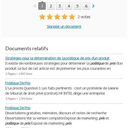
1
2
3
4
5
6
7
2 votes
Signaler un document
Documents relatifs
Stratégies pour la détermination de la politique de prix d'un produit
Il existe de nombreuses stratégies pour déterminer la
politique
de
prix
d’un
produit. Le but de cet article est de présenter les plus courantes en
2 Pages
•
1943 Vues
Politique De Prix
I/ Le procès Question 1 Les faits pertinents : c’est un problème de saisine
de tribunal de droit privé (contrat). Mr INTEL dirige une entreprise
3 Pages
•
1764 Vues
Politique De Prix
Dissertations gratuites, mémoires, discours et notes de recherche
Dissertations Voir la version complète Exposé de marketing:
prix
et
politique
de
prix
Exposé de marketing:
prix