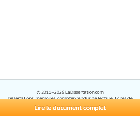
© 2011–2026 LaDissertation.com
Dissertations, mémoires, comptes-rendus de lecture, fiches de
lectures, exemples du BAC
Lire le document complet
Dissertations
S'inscrire