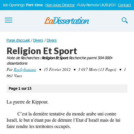
Job Openings:
Part-time
-
Non-exec Director
- Fully Remote UK/EU/CH -
Contact
Dissertations
Page d'accueil
/
Divers
/
Divers
Religion Et Sport
S'inscrire
Note de Recherches
: Religion Et Sport.
Recherche parmi 304 000+
dissertations
Se connecter
Par
Rockybanane
• 15 Février 2012 • 3 017 Mots (13 Pages) • 1
861 Vues
Contactez-nous
Page 1 sur 13
La guerre de Kippour.
C’est la dernière tentative du monde arabe uni contre
Israël, le but n’étant pas de détruire l’Etat d’Israël mais de lui
faire rendre les territoires occupés.