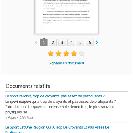
1
2
3
4
5
6
7
8
9
Signaler un document
Documents relatifs
Le sport religion, trop de croyants, pas assez de pratiquants ?
Le
sport
religion
qui a trop de croyants et pas assez de pratiquants ?
Introduction : Le
sport
est un ensemble d'exercices, le plus souvent
physiques, se
4 Pages
•
2964 Vues
Le Sport Est Une Religion Qui A Trop De Croyants Et Pas Assez De
Pratiquants