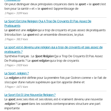
On peut distinguer deux principales croyances dans le
sport
: « le
sport
c’est
bon pour la santé » et « le
sport
est l’apprentissage de
2 Pages
•
3199 Vues
Le Sport Est Une Religion Qui A Trop De Croyants Et Pas Assez De
Pratiquants
Le
sport
est une
religion
qui a trop de croyants et pas assez de pratiquants
Introduction : Le
sport
est un ensemble d'exercices, le plus
2 Pages
•
3813 Vues
Le sport est-il devenu une religion qui a trop de croyants et pas assez de
pratiquants ?
Synthèse Français : Le
Sport
Religion
Qui a Trop De Croyants Et Pas Assez
De Pratiquants ? Le
sport
religion
qui a trop de croyants
2 Pages
•
1928 Vues
Le Sport, religion ?
La
religion
a été définie pour la première fois par Cicéron comme « le fait de
s'occuper d'une nature supérieure que l'on appelle divine et
3 Pages
•
1671 Vues
Le Sport Est Il Une Nouvelle Religion ?
Le
sport
, avec ses rites et ses idoles, est-il vraiment devenu une nouvelle
religion
? Le
sport
dans les sociétés contemporaines structure une part
importante