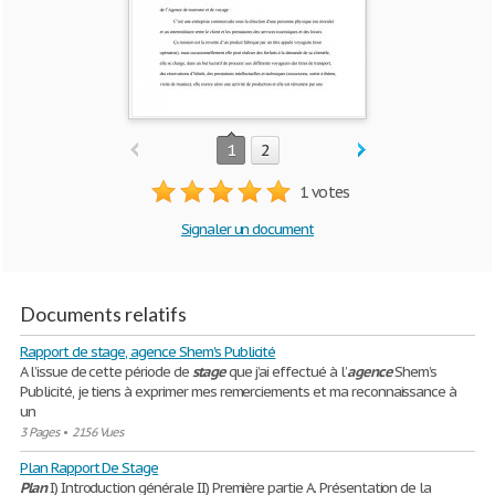
1
2
1 votes
Signaler un document
Documents relatifs
Rapport de stage, agence Shem's Publicité
A l’issue de cette période de
stage
que j’ai effectué à l’
agence
Shem’s
Publicité, je tiens à exprimer mes remerciements et ma reconnaissance à
un
3 Pages
•
2156 Vues
Plan Rapport De Stage
Plan
I) Introduction générale II) Première partie A. Présentation de la