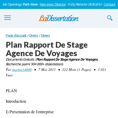
Job Openings:
Part-time
-
Non-exec Director
- Fully Remote UK/EU/CH -
Contact
Dissertations
Page d'accueil
/
Divers
/
Divers
Plan Rapport De Stage
S'inscrire
Agence De Voyages
Se connecter
Documents Gratuits
: Plan Rapport De Stage Agence De Voyages.
Recherche parmi 304 000+ dissertations
Contactez-nous
Par
marine14000
• 7 Mai 2013 • 222 Mots (1 Pages) • 3 021
Vues
PLAN
Introduction
I) Présentation de l'entreprise