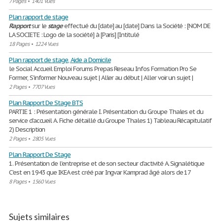
7 Pages
•
1401 Vues
Plan rapport de stage
Rapport
sur le
stage
effectué du [date] au [date] Dans la Société : [NOM DE
LA SOCIETE : Logo de la société] à [Paris] [Intitulé
18 Pages
•
1224 Vues
Plan rapport de stage, Aide a Domicile
le Social Accueil Emploi Forums Prepas Reseau Infos Formation Pro Se
Former, S'informer Nouveau sujet | Aller au début | Aller voir un sujet |
2 Pages
•
7707 Vues
Plan Rapport De Stage BTS
PARTIE 1 : Présentation générale I. Présentation du Groupe Thales et du
service d’accueil A. Fiche détaillé du Groupe Thales 1) Tableau Récapitulatif
2) Description
2 Pages
•
2805 Vues
Plan Rapport De Stage
1. Présentation de l'entreprise et de son secteur d'activité A. Signalétique
C'est en 1943 que IKEA est créé par Ingvar Kamprad âgé alors de 17
8 Pages
•
1560 Vues
Sujets similaires