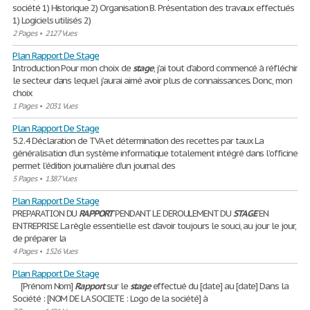
société 1) Historique 2) Organisation B. Présentation des travaux effectués
1) Logiciels utilisés 2)
2 Pages
•
2127 Vues
Plan Rapport De Stage
Introduction Pour mon choix de
stage
, j’ai tout d’abord commencé à réfléchir
le secteur dans lequel j’aurai aimé avoir plus de connaissances. Donc, mon
choix
1 Pages
•
2031 Vues
Plan Rapport De Stage
5.2.4 Déclaration de TVA et détermination des recettes par taux La
généralisation d’un système informatique totalement intégré dans l’officine
permet l’édition journalière d’un journal des
5 Pages
•
1387 Vues
Plan Rapport De Stage
PREPARATION DU
RAPPORT
PENDANT LE DEROULEMENT DU
STAGE
EN
ENTREPRISE La règle essentielle est d’avoir toujours le souci, au jour le jour,
de préparer la
4 Pages
•
1526 Vues
Plan Rapport De Stage
[Prénom Nom]
Rapport
sur le
stage
effectué du [date] au [date] Dans la
Société : [NOM DE LA SOCIETE : Logo de la société] à