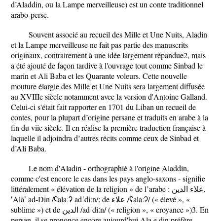
d’Aladdin, ou la Lampe merveilleuse) est un conte traditionnel
arabo-perse.
Souvent associé au recueil des Mille et Une Nuits, Aladin
et la Lampe merveilleuse ne fait pas partie des manuscrits
originaux, contrairement à une idée largement répandue2, mais
a été ajouté de façon tardive à l'ouvrage tout comme Sinbad le
marin et Ali Baba et les Quarante voleurs. Cette nouvelle
mouture élargie des Mille et Une Nuits sera largement diffusée
au XVIIIe siècle notamment avec la version d'Antoine Galland.
Celui-ci s'était fait rapporter en 1701 du Liban un recueil de
contes, pour la plupart d’origine persane et traduits en arabe à la
fin du viie siècle. Il en réalise la première traduction française à
laquelle il adjoindra d’autres récits comme ceux de Sinbad et
d’Ali Baba.
Le nom d'Aladin - orthographié à l'origine Aladdin,
comme c'est encore le cas dans les pays anglo-saxons - signifie
littéralement « élévation de la religion » de l’arabe : علاء الدين,
ʻAlāʼ ad-Dīn /ʕalaːʔ adˈdiːn/: de علاء /ʕalaːʔ/ (« élevé », «
sublime ») et de الدين /adˈdiːn/ (« religion », « croyance »)3. En
persan, il se prononce encore aujourd'hui Ala e din.préfère