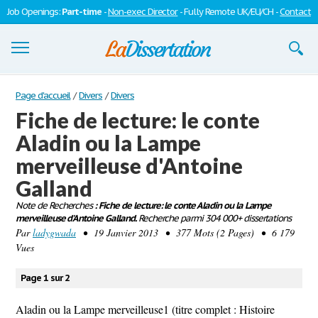
Job Openings:
Part-time
-
Non-exec Director
- Fully Remote UK/EU/CH -
Contact
Dissertations
Page d'accueil
/
Divers
/
Divers
Fiche de lecture: le conte
S'inscrire
Aladin ou la Lampe
Se connecter
merveilleuse d'Antoine
Contactez-nous
Galland
Note de Recherches
: Fiche de lecture: le conte Aladin ou la Lampe
merveilleuse d'Antoine Galland.
Recherche parmi 304 000+ dissertations
Par
ladygwada
• 19 Janvier 2013 • 377 Mots (2 Pages) • 6 179
Vues
Page 1 sur 2
Aladin ou la Lampe merveilleuse1 (titre complet : Histoire