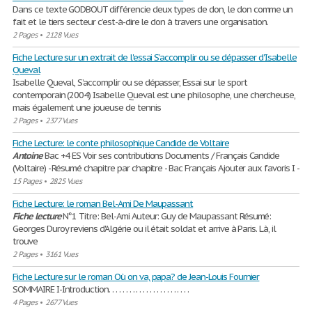
Dans ce texte GODBOUT différencie deux types de don, le don comme un
fait et le tiers secteur c’est-à-dire le don à travers une organisation.
2 Pages
•
2128 Vues
Fiche Lecture sur un extrait de l'essai S’accomplir ou se dépasser d'Isabelle
Queval
Isabelle Queval, S’accomplir ou se dépasser, Essai sur le sport
contemporain (2004) Isabelle Queval est une philosophe, une chercheuse,
mais également une joueuse de tennis
2 Pages
•
2377 Vues
Fiche Lecture: le conte philosophique Candide de Voltaire
Antoine
Bac +4 ES Voir ses contributions Documents / Français Candide
(Voltaire) - Résumé chapitre par chapitre - Bac Français Ajouter aux favoris I -
15 Pages
•
2825 Vues
Fiche Lecture: le roman Bel-Ami De Maupassant
Fiche
lecture
N°1 Titre: Bel-Ami Auteur: Guy de Maupassant Résumé:
Georges Duroy reviens d'Algérie ou il était soldat et arrive à Paris. Là, il
trouve
2 Pages
•
3161 Vues
Fiche Lecture sur le roman Où on va, papa? de Jean-Louis Fournier
SOMMAIRE I-Introduction. . . . . . . . . . . . . . . . . . . . . . . .
4 Pages
•
2677 Vues