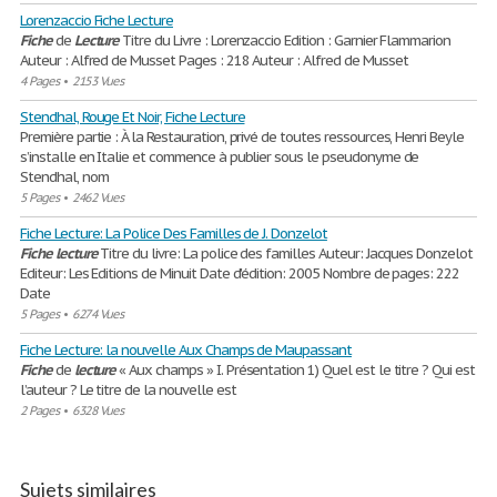
Lorenzaccio Fiche Lecture
Fiche
de
Lecture
Titre du Livre : Lorenzaccio Edition : Garnier Flammarion
Auteur : Alfred de Musset Pages : 218 Auteur : Alfred de Musset
4 Pages
•
2153 Vues
Stendhal, Rouge Et Noir, Fiche Lecture
Première partie : À la Restauration, privé de toutes ressources, Henri Beyle
s’installe en Italie et commence à publier sous le pseudonyme de
Stendhal, nom
5 Pages
•
2462 Vues
Fiche Lecture: La Police Des Familles de J. Donzelot
Fiche
lecture
Titre du livre: La police des familles Auteur: Jacques Donzelot
Editeur: Les Editions de Minuit Date d'édition: 2005 Nombre de pages: 222
Date
5 Pages
•
6274 Vues
Fiche Lecture: la nouvelle Aux Champs de Maupassant
Fiche
de
lecture
« Aux champs » I. Présentation 1) Quel est le titre ? Qui est
l’auteur ? Le titre de la nouvelle est
2 Pages
•
6328 Vues
Sujets similaires