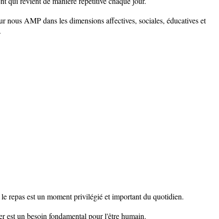
t qui revient de manière répétitive chaque jour.
r nous AMP dans les dimensions affectives, sociales, éducatives et
.
r le repas est un moment privilégié et important du quotidien.
r est un besoin fondamental pour l'être humain.