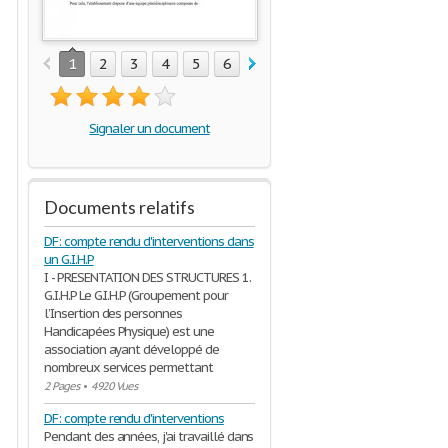
1
2
3
4
5
6
7
8
9
10
Signaler un document
Documents relatifs
DF: compte rendu d'interventions dans
un G.I.H.P
I - PRESENTATION DES STRUCTURES 1.
G.I.H.P Le G.I.H.P (Groupement pour
l’Insertion des personnes
Handicapées Physique) est une
association ayant développé de
nombreux services permettant
2 Pages
•
4920 Vues
DF: compte rendu d'interventions
Pendant des années, j'ai travaillé dans