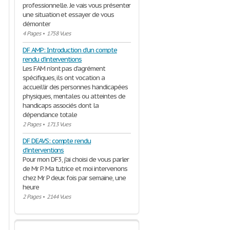
professionnelle. Je vais vous présenter
une situation et essayer de vous
démonter
4 Pages
•
1758 Vues
DF AMP: Introduction d'un compte
rendu d'interventions
Les FAM n'ont pas d'agrément
spécifiques, ils ont vocation a
accueillir des personnes handicapées
physiques, mentales ou atteintes de
handicaps associés dont la
dépendance totale
2 Pages
•
1713 Vues
DF DEAVS: compte rendu
d'interventions
Pour mon DF3, j'ai choisi de vous parler
de Mr P. Ma tutrice et moi intervenons
chez Mr P deux fois par semaine, une
heure
2 Pages
•
2144 Vues