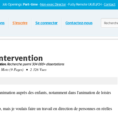
Job Openings:
Part-time
-
Non-exec Director
- Fully Remote UK/EU/CH -
Contact
ons
S'inscrire
Se connecter
Contactez-nous
ntervention
tion.
Recherche parmi 304 000+ dissertations
Mots (9 Pages) • 2 326 Vues
l'animation auprès des enfants, notamment dans l'animation de loisirs
 mais je voulais faire un travail en direction de personnes en réelles