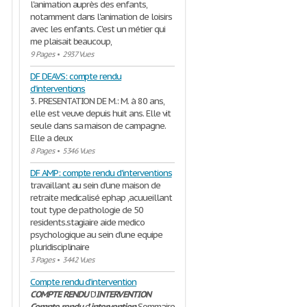
l'animation auprès des enfants,
notamment dans l'animation de loisirs
avec les enfants. C'est un métier qui
me plaisait beaucoup,
9 Pages
•
2937 Vues
DF DEAVS: compte rendu
d'interventions
3. PRESENTATION DE M.: M. à 80 ans,
elle est veuve depuis huit ans. Elle vit
seule dans sa maison de campagne.
Elle a deux
8 Pages
•
5346 Vues
DF AMP: compte rendu d'interventions
travaillant au sein d'une maison de
retraite medicalisé ephap ,acuueillant
tout type de pathologie de 50
residents.stagiaire aide medico
psychologique au sein d'une equipe
pluridisciplinaire
3 Pages
•
3442 Vues
Compte rendu d'intervention
COMPTE
RENDU
D'
INTERVENTION
Compte
rendu
d'
intervention
Sommaire