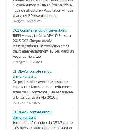
1 Présentation du lieu d'
intervention
•
Type de structure • Population • Mode
d' accueil 2 Présentation du
3 Pages
•
1621 Vues
DC2 Compte rendu d'interventions
IREIS Annecy Noémie DEAMP Session
2013 DC2
Compte
rendu
d'
interventions
1. Introduction : Mes
deux
interventions
ont eu lieu dans un
Foyer de vie, situé
10 Pages
•
2326 Vues
DF DEAVS: compte rendu
d'interventions
De petite taille, avec une ossature
imposante, Mme B est actuellement
âgée de 83 printemps. Elle est arrivée
à la résidence en Mai 2010 à
2 Pages
•
3517 Vues
DF DEAVS: compte rendu
d'interventions
J’entame la formation du DEAVS par le
DF3 dans le cadre d’une reconversion