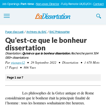
Job Openings:
Part-time
-
Non-exec Director
- Fully Remote UK/EU/CH -
Contact
Dissertations
Page d'accueil
/
Archives du BAC
/
BAC Philosophie
Qu'est-ce que le bonheur
S'inscrire
dissertation
Se connecter
Dissertation
: Qu'est-ce que le bonheur dissertation.
Recherche parmi 304
000+ dissertations
Contactez-nous
Par
gtagang12
• 29 Septembre 2022 • Dissertation • 1 670 Mots
(7 Pages) • 806 Vues
Page 1 sur 7
Les philosophes de la Grèce antique et de Rome
considéraient que le bonheur était la principale finalité de
l’homme : tous les hommes souhaitaient être heureux.