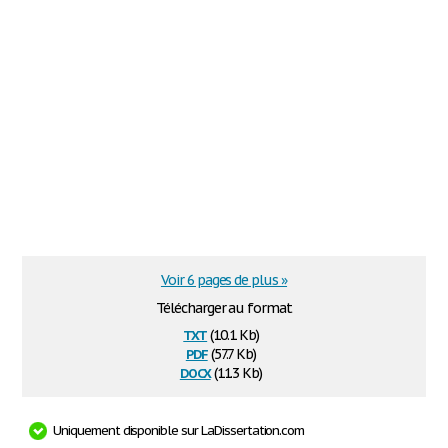
Voir 6 pages de plus »
Télécharger au format
txt
(10.1 Kb)
pdf
(57.7 Kb)
docx
(11.3 Kb)
Uniquement disponible sur LaDissertation.com