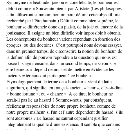
Synonyme de béatitude, joie ou encore félicité, le bonheur est
défini comme « Souverain bien » par Aristote (Les philosophes
latin utiliseront summum bonum pour définir cette objectif final
recherché par l’être humain.) Définit comme bien suprême, le
bonheur se différencie donc du plaisir, de la joie ou encore de la
jouissance. Il assigne un bien difficile voir impossible à obtenir.
Les conceptions du bonheur varient cependant en fonction des
époques, ou des doctrines. C’est pourquoi nous devons essayer,
dans un premier temps, de circonscrire la notion du bonheur, de
la définir, afin de pouvoir répondre à la question qui nous est
posée Il s’agira ensuite, dans un second temps, de savoir si «
être heureux » dépend de nous et de mettre en évidence les
facteurs extérieurs qui participent à ce bonheur..
Etymologiquement, le terme de « bonheur » vient du latin
augurium, qui signifie, en français ancien, « heur », c’est-à-dire
« bonne fortune », ou « chance ». A ce titre, le bonheur ne
serait-il pas lié au hasard ? Sommes-nous, par conséquent,
réellement responsables de notre propre bonheur, comme de
notre propre malheur, si l'un et l’autre dépendent du hasard, s’ils
sont aléatoires ? Le hasard ne saurait cependant justifier
intégralement la qualité d’une existence. Il semble que certains