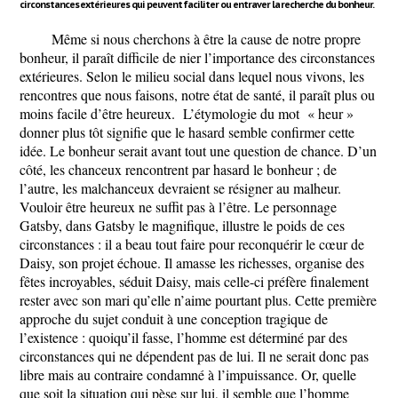
circonstances extérieures qui peuvent faciliter ou entraver la recherche du bonheur.
Même si nous cherchons à être la cause de notre propre
bonheur, il paraît difficile de nier l’importance des circonstances
extérieures. Selon le milieu social dans lequel nous vivons, les
rencontres que nous faisons, notre état de santé, il paraît plus ou
moins facile d’être heureux. L’étymologie du mot « heur »
donner plus tôt signifie que le hasard semble confirmer cette
idée. Le bonheur serait avant tout une question de chance. D’un
côté, les chanceux rencontrent par hasard le bonheur ; de
l’autre, les malchanceux devraient se résigner au malheur.
Vouloir être heureux ne suffit pas à l’être. Le personnage
Gatsby, dans Gatsby le magnifique, illustre le poids de ces
circonstances : il a beau tout faire pour reconquérir le cœur de
Daisy, son projet échoue. Il amasse les richesses, organise des
fêtes incroyables, séduit Daisy, mais celle-ci préfère finalement
rester avec son mari qu’elle n’aime pourtant plus. Cette première
approche du sujet conduit à une conception tragique de
l’existence : quoiqu’il fasse, l’homme est déterminé par des
circonstances qui ne dépendent pas de lui. Il ne serait donc pas
libre mais au contraire condamné à l’impuissance. Or, quelle
que soit la situation qui pèse sur lui, il semble que l’homme