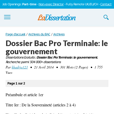
Job Openings:
Part-time
-
Non-exec Director
- Fully Remote UK/EU/CH -
Contact
Dissertations
Page d'accueil
/
Archives du BAC
/
Archives
Dossier Bac Pro Terminale: le
S'inscrire
gouvernement
Se connecter
Dissertations Gratuits
: Dossier Bac Pro Terminale: le gouvernement.
Recherche parmi 304 000+ dissertations
Contactez-nous
Par
khadija123
• 21 Avril 2014 • 301 Mots (2 Pages) • 1 755
Vues
Page 1 sur 2
Préambule et article 1er
Titre Ier : De la Souveraineté (articles 2 à 4)