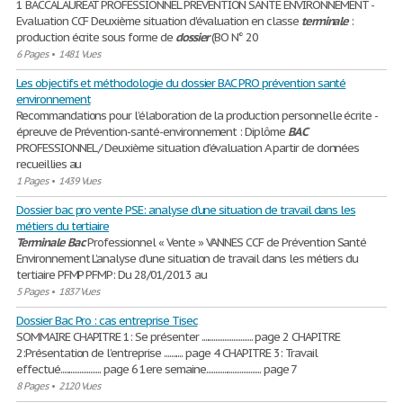
1 BACCALAURÉAT PROFESSIONNEL PRÉVENTION SANTÉ ENVIRONNEMENT -
Evaluation CCF Deuxième situation d'évaluation en classe
terminale
:
production écrite sous forme de
dossier
(BO N° 20
6 Pages
•
1481 Vues
Les objectifs et méthodologie du dossier BAC PRO prévention santé
environnement
Recommandations pour l’élaboration de la production personnelle écrite -
épreuve de Prévention-santé-environnement : Diplôme
BAC
PROFESSIONNEL / Deuxième situation d’évaluation A partir de données
recueillies au
1 Pages
•
1439 Vues
Dossier bac pro vente PSE: analyse d’une situation de travail dans les
métiers du tertiaire
Terminale
Bac
Professionnel « Vente » VANNES CCF de Prévention Santé
Environnement L’analyse d’une situation de travail dans les métiers du
tertiaire PFMP PFMP: Du 28/01/2013 au
5 Pages
•
1837 Vues
Dossier Bac Pro : cas entreprise Tisec
SOMMAIRE CHAPITRE 1: Se présenter ............................. page 2 CHAPITRE
2:Présentation de l’entreprise ........... page 4 CHAPITRE 3: Travail
effectué....................... page 6 1ere semaine............................... page 7
8 Pages
•
2120 Vues