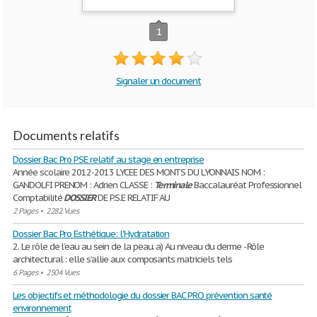
1
Signaler un document
Documents relatifs
Dossier Bac Pro PSE relatif au stage en entreprise
Année scolaire 2012-2013 LYCEE DES MONTS DU LYONNAIS NOM :
GANDOLFI PRENOM : Adrien CLASSE :
Terminale
Baccalauréat Professionnel
Comptabilité
DOSSIER
DE P.S.E RELATIF AU
2 Pages
•
2282 Vues
Dossier Bac Pro Esthétique: l'Hydratation
2. Le rôle de l’eau au sein de la peau. a) Au niveau du derme - Rôle
architectural : elle s’allie aux composants matriciels tels
6 Pages
•
2504 Vues
Les objectifs et méthodologie du dossier BAC PRO prévention santé
environnement