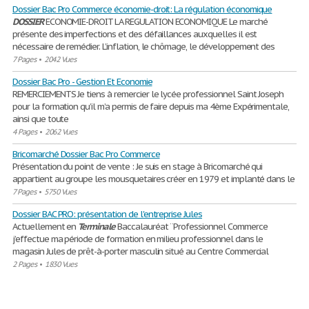
Dossier Bac Pro Commerce économie-droit: La régulation économique
DOSSIER
ECONOMIE-DROIT LA REGULATION ECONOMIQUE Le marché
présente des imperfections et des défaillances auxquelles il est
nécessaire de remédier. L’inflation, le chômage, le développement des
7 Pages
•
2042 Vues
Dossier Bac Pro - Gestion Et Economie
REMERCIEMENTS Je tiens à remercier le lycée professionnel Saint Joseph
pour la formation qu’il m’a permis de faire depuis ma 4ème Expérimentale,
ainsi que toute
4 Pages
•
2062 Vues
Bricomarché Dossier Bac Pro Commerce
Présentation du point de vente : Je suis en stage à Bricomarché qui
appartient au groupe les mousquetaires créer en 1979 et implanté dans le
7 Pages
•
5750 Vues
Dossier BAC PRO: présentation de l'entreprise Jules
Actuellement en
Terminale
Baccalauréat ¨Professionnel Commerce
j’effectue ma période de formation en milieu professionnel dans le
magasin Jules de prêt-à-porter masculin situé au Centre Commercial
2 Pages
•
1830 Vues