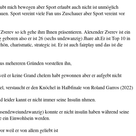
laubt mich bewegen aber Sport erlaubt auch nicht ist unmöglich
auen. Sport vereint viele Fan uns Zuschauer aber Sport vereint
vor
 Zverev so ich gehe ihm Ihnen präsentieren. Alexender Zverev ist ein
 geboren also er ist 26 (sechs undzwanzig) Jhare alt.Er ist Top 10 in
ön, charismatic, strategic ist. Er ist auch fairplay und das ist die
aus mehereren Gründen vorstellen ihn,
eil er keine Grand chelem habt gewonnen aber er aufgebt nicht
el, verstaucht er den Knöchel in Halbfinale von Roland Garros (2022)
d leider kannt er nicht immer seine Insulin nhmen.
ausendzweiundzwanzig) konnte er nicht insulin haben während seine
te ein Einwohlsein werden.
or weil er von allem geliebt ist