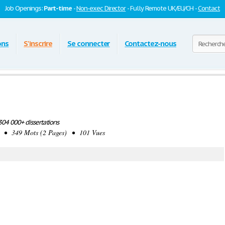
Job Openings:
Part-time
-
Non-exec Director
- Fully Remote UK/EU/CH -
Contact
ons
S'inscrire
Se connecter
Contactez-nous
04 000+ dissertations
• 349 Mots (2 Pages) • 101 Vues