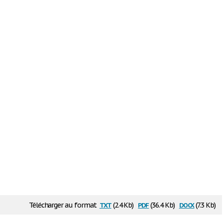
txt
pdf
docx
Télécharger au format
(2.4 Kb)
(36.4 Kb)
(7.3 Kb)