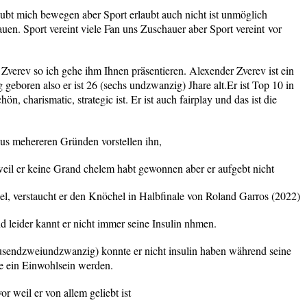
laubt mich bewegen aber Sport erlaubt auch nicht ist unmöglich
auen. Sport vereint viele Fan uns Zuschauer aber Sport vereint
vor
 Zverev so ich gehe ihm Ihnen präsentieren. Alexender Zverev ist ein
 geboren also er ist 26 (sechs undzwanzig) Jhare alt.Er ist Top 10 in
ön, charismatic, strategic ist. Er ist auch fairplay und das ist die
aus mehereren Gründen vorstellen ihn,
eil er keine Grand chelem habt gewonnen aber er aufgebt nicht
el, verstaucht er den Knöchel in Halbfinale von Roland Garros (2022)
d leider kannt er nicht immer seine Insulin nhmen.
ausendzweiundzwanzig) konnte er nicht insulin haben während seine
te ein Einwohlsein werden.
or weil er von allem geliebt ist