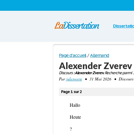
Dissertati
Page d'accueil
/
Allemand
Alexender Zverev
Discours
: Alexender Zverev.
Recherche parmi 3
Par
juleswern
• 31 Mai 2026 • Discours 
Page 1 sur 2
Hallo
Heute
?