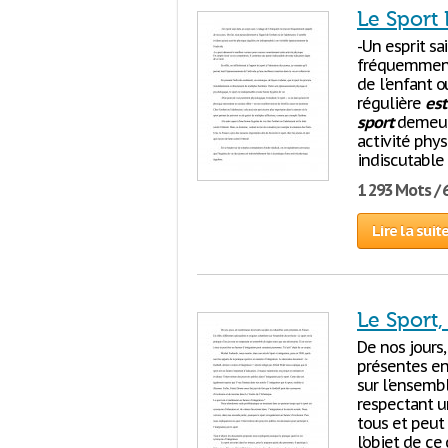
Le Sport 
-Un esprit sa
fréquemment 
de l'enfant o
régulière
est
sport
demeure
activité phys
indiscutable
1 293 Mots / 
Lire la suit
Le Sport,
De nos jours,
présentes en 
sur l'ensembl
respectant u
tous et peut 
l’objet de c