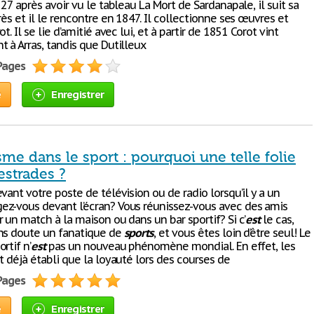
827 après avoir vu le tableau La Mort de Sardanapale, il suit sa
rès et il le rencontre en 1847. Il collectionne ses œuvres et
t. Il se lie d’amitié avec lui, et à partir de 1851 Corot vint
 à Arras, tandis que Dutilleux
 Pages
e
Enregistrer
sme dans le sport : pourquoi une telle folie
estrades ?
vant votre poste de télévision ou de radio lorsqu’il y a un
z-vous devant l’écran? Vous réunissez-vous avec des amis
 un match à la maison ou dans un bar sportif? Si c’
est
le cas,
ns doute un fanatique de
sports
, et vous êtes loin d’être seul! Le
rtif n’
est
pas un nouveau phénomène mondial. En effet, les
t déjà établi que la loyauté lors des courses de
 Pages
e
Enregistrer