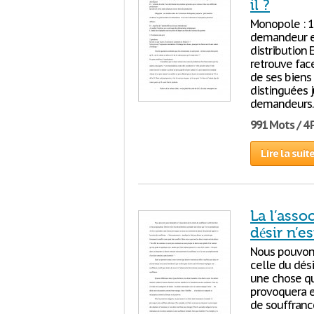
il ?
Monopole : 1
demandeur et
distribution 
retrouve fac
de ses biens 
distinguées 
demandeurs. 
991 Mots / 4
Lire la suit
La l’asso
désir n’e
Nous pouvons
celle du désir
une chose qu
provoquera e
de souffranc