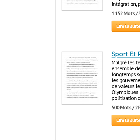
intégration, 
1 152 Mots / 
Lire la suit
Sport Et 
Malgré les te
ensemble de 
longtemps so
les gouvernem
de valeurs l
Olympiques d
politisation
500 Mots / 2
Lire la suit