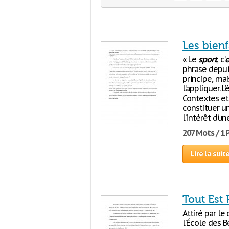
Les bienf
« Le
sport
, c’
e
phrase depui
principe, m
l’appliquer. 
Contextes et 
constituer u
l’intérêt d’u
207 Mots / 1
Lire la suit
Tout Est 
Attiré par le
l’École des 