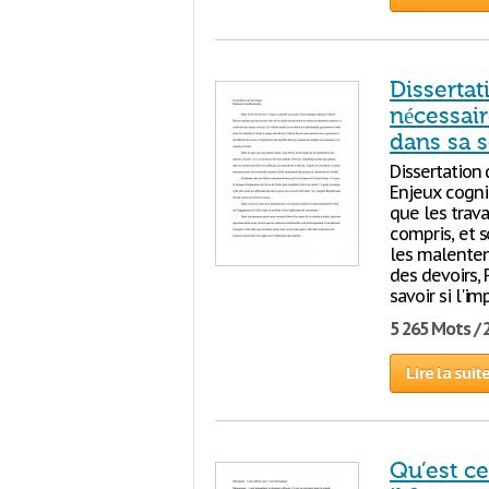
Dissertat
nécessair
dans sa s
Dissertation 
Enjeux cogni
que les trav
compris, et 
les malenten
des devoirs, 
savoir si l'i
5 265 Mots / 
Lire la suit
Qu’est c