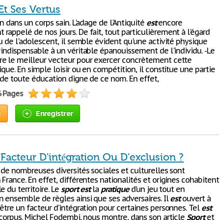
Et Ses Vertus
in dans un corps sain. L'adage de l'Antiquité
est
encore
rappelé de nos jours. De fait, tout particulièrement à l'égard
u de l'adolescent, il semble évident qu'une activité physique
indispensable à un véritable épanouissement de l'individu. -Le
 le meilleur vecteur pour exercer concrètement cette
ique. En simple loisir ou en compétition, il constitue une partie
 de toute éducation digne de ce nom. En effet,
6 Pages
e
Enregistrer
 Facteur D'intégration Ou D'exclusion ?
 de nombreuses diversités sociales et culturelles sont
France. En effet, différentes nationalités et origines cohabitent
e du territoire. Le
sport
est
la
pratique
d’un jeu tout en
n ensemble de règles ainsi que ses adversaires. Il
est
ouvert à
être un facteur d’intégration pour certaines personnes. Tel
est
e corpus. Michel Fodembi, nous montre, dans son article
Sport
et