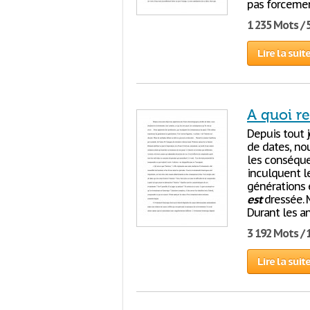
pas forcement
1 235 Mots / 
Lire la suit
A quoi r
Depuis tout 
de dates, no
les conséque
inculquent l
générations e
est
dressée. 
Durant les an
3 192 Mots / 
Lire la suit