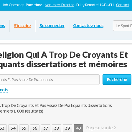
Job Openings:
Part-time
-
Non-exec Director
- Fully Remote UK/EU/CH -
Contact
ons
S'inscrire
Se connecter
Contactez-nous
eligion Qui A Trop De Croyants Et
quants dissertations et mémoires
Recherche
 mots
A Trop De Croyants Et Pas Assez De Pratiquants dissertations
premiers
1 000
résultats)
Page suivante
33
34
35
36
37
38
39
40