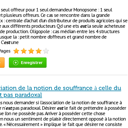
 seul offreur pour 1 seul demandeur Monopsone : 1 seul
 plusieurs offreurs. Ce cas se rencontre dans la grande
Ex : centrale d’achat d’un distributeur de produits agricoles qui se
e aux différents producteurs Qd une ets
est
la seule acheteuse
de production. Oligopole : cas médian entre les 4 structures
jusque la : petit nombre d’offreurs et grand nombre de
C’
est
une
 Pages
e
Enregistrer
ciation de la notion de souffrance à celle du
st pas paradoxal
 nous demander si l’association de la notion de souffrance à
 n’
est
pas paradoxal. Désirer
est
le fait de prétendre à posséder
e l’on ne possède pas. Arriver à posséder cette chose
n nous un sentiment de plaisir directement opposé à la notion
e. « Nécessairement » implique le fait que désirer ne consiste