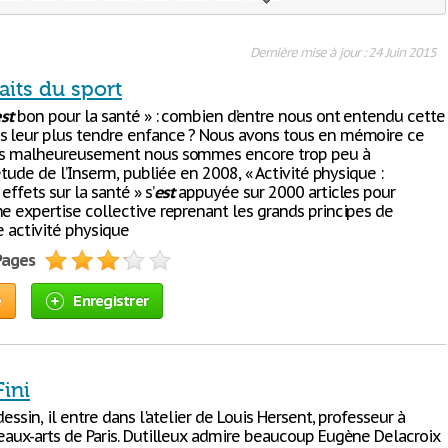
Dernière mise à jour : 24 Juin 2015
aits du sport
st
bon pour la santé » : combien d’entre nous ont entendu cette
s leur plus tendre enfance ? Nous avons tous en mémoire ce
ais malheureusement nous sommes encore trop peu à
L’étude de l’Inserm, publiée en 2008, « Activité physique :
effets sur la santé » s’
est
appuyée sur 2000 articles pour
ne expertise collective reprenant les grands principes de
ne activité physique
 Pages
e
Enregistrer
Fini
 dessin, il entre dans l'atelier de Louis Hersent, professeur à
Beaux-arts de Paris. Dutilleux admire beaucoup Eugène Delacroix