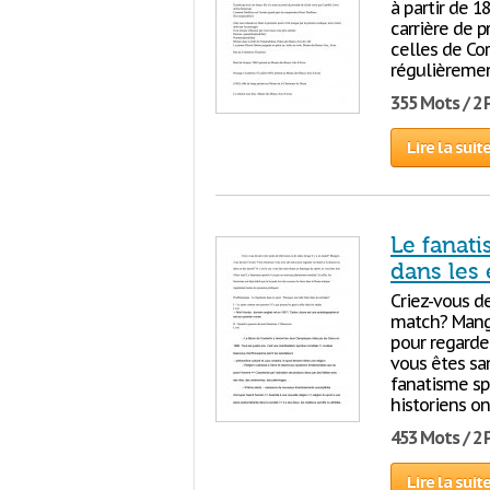
à partir de 1
carrière de p
celles de Coro
régulièrement
355 Mots / 2
Lire la suit
Le fanati
dans les 
Criez-vous de
match? Mange
pour regarder
vous êtes sa
fanatisme spo
historiens on
453 Mots / 2
Lire la suit