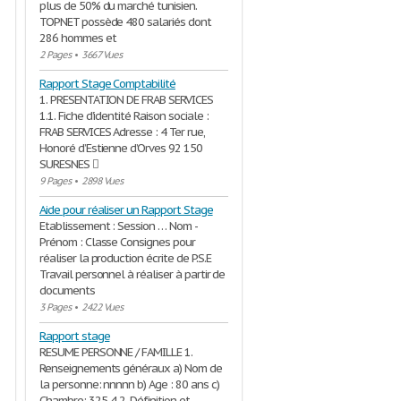
plus de 50% du marché tunisien.
TOPNET possède 480 salariés dont
286 hommes et
2 Pages
•
3667 Vues
Rapport Stage Comptabilité
1. PRESENTATION DE FRAB SERVICES
1.1. Fiche d’identité Raison sociale :
FRAB SERVICES Adresse : 4 Ter rue,
Honoré d’Estienne d’Orves 92 150
SURESNES 
9 Pages
•
2898 Vues
Aide pour réaliser un Rapport Stage
Etablissement : Session … Nom -
Prénom : Classe Consignes pour
réaliser la production écrite de P.S.E
Travail personnel à réaliser à partir de
documents
3 Pages
•
2422 Vues
Rapport stage
RESUME PERSONNE / FAMILLE 1.
Renseignements généraux a) Nom de
la personne: nnnnn b) Age : 80 ans c)
Chambre: 325-4 2. Définition et