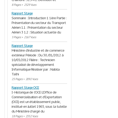
8 Pages
•
2529 Vues
Rapport Stage
Sommaire : Introduction 1 1ère Partie :
Présentation du secteur du Transport
Aérien 1.1 : Présentation du secteur
Aérien 3 1.2 : Situation actuelle du
3 Pages
•
2167 Vues
Rapport Stage
Ministère d’industrie et de commerce
extérieur Période : Du 30 /01/2012 à
10/03/2012 Filière : Technicien
spécialisé de développement
Informatique Réaliser par : Nabila
Talhi
25 Pages
•
2092 Vues
Rapport Stage OCE
I- Historique de l’OCE L’Office de
Commercialisation et d’Exportation
(OCE) est un établissement public,
institué en Juillet 1965, sous la tutelle
du Ministère chargé du
18 Pages
•
2352 Vues