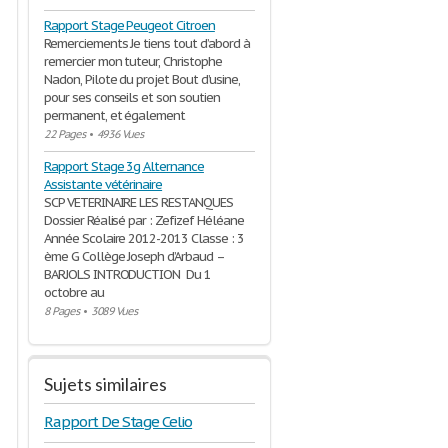
Rapport Stage Peugeot Citroen
Remerciements Je tiens tout d’abord à
remercier mon tuteur, Christophe
Nadon, Pilote du projet Bout d’usine,
pour ses conseils et son soutien
permanent, et également
22 Pages
•
4936 Vues
Rapport Stage 3g Alternance
Assistante vétérinaire
SCP VETERINAIRE LES RESTANQUES
Dossier Réalisé par : Zefizef Héléane
Année Scolaire 2012-2013 Classe : 3
ème G Collège Joseph d’Arbaud –
BARJOLS INTRODUCTION Du 1
octobre au
8 Pages
•
3089 Vues
Sujets similaires
Rapport De Stage Celio