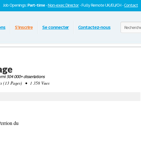
Job Openings:
Part-time
-
Non-exec Director
- Fully Remote UK/EU/CH -
Contact
ons
S'inscrire
Se connecter
Contactez-nous
age
mi 304 000+ dissertations
 (13 Pages) • 1 358 Vues
Perrion du