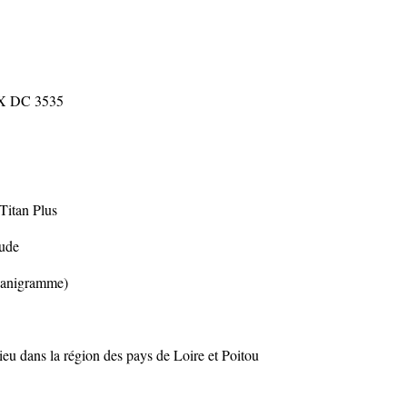
X DC 3535
itan Plus
tude
rganigramme)
lieu dans la région des pays de Loire et Poitou