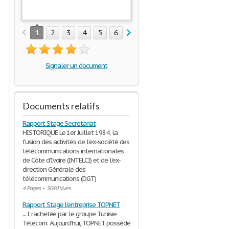
1
2
3
4
5
6
7
Signaler un document
Documents relatifs
Rapport Stage Secretariat
HISTORIQUE Le 1er Juillet 1984, la
fusion des activités de l'ex-société des
télécommunications internationales
de Côte d'Ivoire (INTELCI) et de l'ex-
direction Générale des
télécommunications (DGT)
4 Pages
•
3040 Vues
Rapport Stage l’entreprise TOPNET
... t rachetée par le groupe Tunisie
Télécom. Aujourd’hui, TOPNET possède