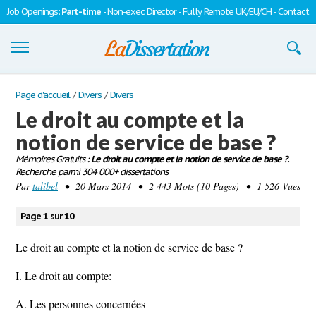
Job Openings:
Part-time
-
Non-exec Director
- Fully Remote UK/EU/CH -
Contact
Dissertations
Page d'accueil
/
Divers
/
Divers
Le droit au compte et la
S'inscrire
notion de service de base ?
Se connecter
Mémoires Gratuits
: Le droit au compte et la notion de service de base ?.
Recherche parmi 304 000+ dissertations
Contactez-nous
Par
talibel
• 20 Mars 2014 • 2 443 Mots (10 Pages) • 1 526 Vues
Page 1 sur 10
Le droit au compte et la notion de service de base ?
I. Le droit au compte:
A. Les personnes concernées