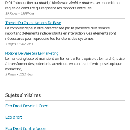
D 01 Introduction au
droit
I /-
Notions
de
droit
Le
droit
est un ensemble de
règles de conduite qui régissent les rapports entre les
19 Pages
•
1309 Vues
Théorie Du Chaos- Notions De Base
La complexité peut être caractérisée par la présence d’un nombre
important d’éléments indépendants en interaction. Ces éléments sont
nécessaires pour reproduire les fonctions des systèmes
5 Pages
•
1262 Vues
Notions De Base Sur Le Marketing
Le marketing tisse et maintient un lien entre l’entreprise et le marché, il vise
à transformer des potentiels acheteurs en clients de l’entreprise L’optique
marketing,
2 Pages
•
1222 Vues
Sujets similaires
Eco Droit Devoir 1 Cned
Eco droit
Eco Droit Contrefacon