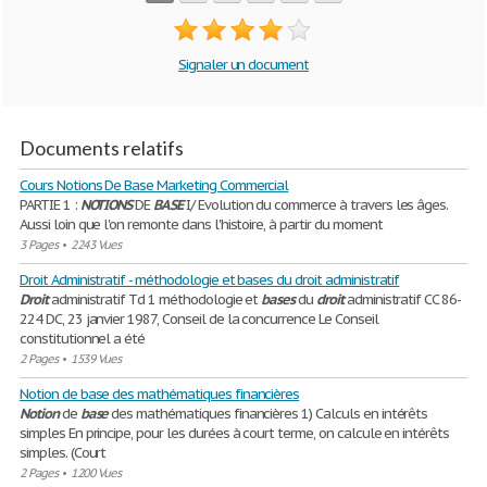
Signaler un document
Documents relatifs
Cours Notions De Base Marketing Commercial
PARTIE 1 :
NOTIONS
DE
BASE
I/ Evolution du commerce à travers les âges.
Aussi loin que l'on remonte dans l'histoire, à partir du moment
3 Pages
•
2243 Vues
Droit Administratif - méthodologie et bases du droit administratif
Droit
administratif Td 1 méthodologie et
bases
du
droit
administratif CC 86-
224 DC, 23 janvier 1987, Conseil de la concurrence Le Conseil
constitutionnel a été
2 Pages
•
1539 Vues
Notion de base des mathématiques financières
Notion
de
base
des mathématiques financières 1) Calculs en intérêts
simples En principe, pour les durées à court terme, on calcule en intérêts
simples. (Court
2 Pages
•
1200 Vues