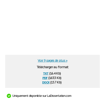
Voir 9 pages de plus »
Télécharger au format
txt
(16.4 Kb)
pdf
(163.3 Kb)
docx
(15.7 Kb)
Uniquement disponible sur LaDissertation.com