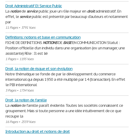
Droit Administratif Et Service Public
La
notion
de
service
public joue un rôle majeur en
droit
administratif. En
effet, le
service
public est présenté par beaucoup d’auteurs et notamment
par
11 Pages
•
3791 Vues
Définitions: notions et base en communication
FICHE DE DEFINITIONS
NOTIONS
DE
BASE
EN COMMUNICATION Statut :
Position officielle d’un individu dans une organisation (ex un manager, une
assistante) Rôle : Il est lié
1 Pages
•
1195 Vues
Droit, la notion de risque et son évolution
Notre thématique se fonde de par le développement du commerce
international qui depuis 1950 a été multiplié par 14 (transaction). En effet
le PIB international
3 Pages
•
1734 Vues
Droit, la notion de famille
La
notion
de famille paraît évidente. Toutes les sociétés connaissent ce
groupement. Mais si toute personne a une idée intuitivement de ce que
recoupe la
16 Pages
•
2559 Vues
Introduction au droit et notions de droit