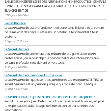
TABLE DES MATIERES LISTE DES ABREVIATIONS 4 INTRODUCTION GÉNÉRALE
5 PARTIE I : LE
SECRET
BANCAIRE
AU REGARD DE LA LEGISLATION CONTRE LE
BLANCHIMENT DE
39 Pages
•
2497 Vues
Secret Bancaire
Le
secret
bancaire
est profondément enraciné dans l’histoire et la culture
de la majorité des pays. Il est aussi un préalable fondamental à tout
système
6 Pages
•
1836 Vues
Le Secret Bancaire
Le
secret
bancaire
proviendrait du
principe
d’ordre général de
secret
professionnel, qui a pour objet la confidentialité des informations que
certains professionnels doivent envers leurs
11 Pages
•
1428 Vues
Le Secret Bancaire : Principes Et Exceptions
Le
secret
bancaire
: quels sont les
principes
et les
exceptions
? INTRO Le
secret
bancaire
est un
principe
juridique qui consiste pour la banque
7 Pages
•
5694 Vues
Le Secret Bancaire : Quels En Sont Les Principes Et Les Exceptions ?
PARTIE I – Les
principes
: Défini par le Code monétaire et financier, engage
la responsabilité civile. Il s'agit de l'interdiction de transmettre des
informations