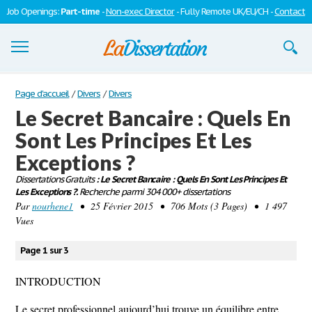
Job Openings:
Part-time
-
Non-exec Director
- Fully Remote UK/EU/CH -
Contact
Dissertations
Page d'accueil
/
Divers
/
Divers
Le Secret Bancaire : Quels En
S'inscrire
Sont Les Principes Et Les
Se connecter
Exceptions ?
Contactez-nous
Dissertations Gratuits
: Le Secret Bancaire : Quels En Sont Les Principes Et
Les Exceptions ?.
Recherche parmi 304 000+ dissertations
Par
nourhene1
• 25 Février 2015 • 706 Mots (3 Pages) • 1 497
Vues
Page 1 sur 3
INTRODUCTION
Le secret professionnel aujourd’hui trouve un équilibre entre