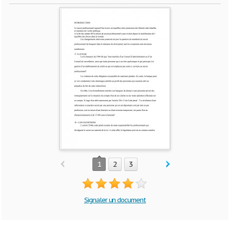
1
2
3
Signaler un document