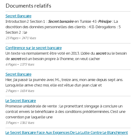
Documents relatifs
Secret Bancaire
Introduction 2 Section 1 :
Secret
bancaire
en Tunisie 4 I-
Principe
: La
discrétion des données personnelles des clients : 4 II- Dérogations : 5
Section 2 : Le
23 Pages
•
2471 Vues
Conférence sur le secret bancaire
Un texte va normalement être voté en 2013. L'idée du
secret
ou le besoin
de
secret
est un besoin propre à l'homme, on veut cacher
6 Pages
•
1375 Vues
Secret Bancaire
Hier, j’ai passé la journée avec M..., treize ans, mon amie depuis sept ans.
Lorsqu’elle arrive chez moi, elle est vêtue d’un jean clair et
2 Pages
•
1654 Vues
Le Secret Bancaire
Promesse unilatérale de vente : Le promettant s'engage à conclure un
contrat envers le bénéficiaire à des conditions prédéterminées. C'est une
convention par laquelle une
3 Pages
•
1361 Vues
Le Secret Bancaire Face Aux Exigences De La Lutte Contre Le Blanchiment