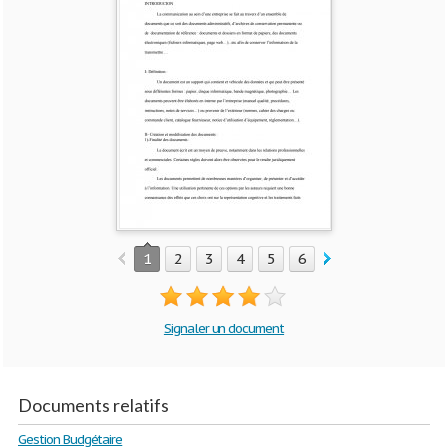
1
2
3
4
5
6
7
8
9
10
Signaler un document
Documents relatifs
Gestion Budgétaire