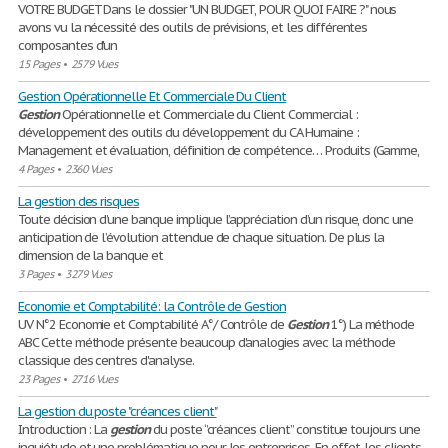
VOTRE BUDGET Dans le dossier "UN BUDGET, POUR QUOI FAIRE ?" nous
avons vu la nécessité des outils de prévisions, et les différentes
composantes d'un
15 Pages
•
2579 Vues
Gestion Opérationnelle Et Commerciale Du Client
Gestion
Opérationnelle et Commerciale du Client Commercial :
développement des outils du développement du CA Humaine :
Management et évaluation, définition de compétence… Produits (Gamme,
4 Pages
•
2360 Vues
La gestion des risques
Toute décision d’une banque implique l’appréciation d’un risque, donc une
anticipation de l’évolution attendue de chaque situation. De plus la
dimension de la banque et
3 Pages
•
3279 Vues
Economie et Comptabilité: la Contrôle de Gestion
UV N°2 Economie et Comptabilité A°/ Contrôle de
Gestion
1°) La méthode
ABC Cette méthode présente beaucoup d'analogies avec la méthode
classique des centres d'analyse.
23 Pages
•
2716 Vues
La gestion du poste "créances client"
Introduction : La
gestion
du poste ‘’créances client’’ constitue toujours une
inquiétude et une problématique pour les entreprises. En effet, les clients