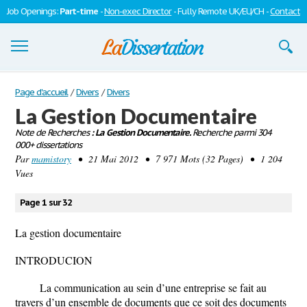
Job Openings:
Part-time
-
Non-exec Director
- Fully Remote UK/EU/CH -
Contact
Dissertations
Page d'accueil
/
Divers
/
Divers
La Gestion Documentaire
S'inscrire
Note de Recherches
: La Gestion Documentaire.
Recherche parmi 304
000+ dissertations
Se connecter
Par
mamistory
• 21 Mai 2012 • 7 971 Mots (32 Pages) • 1 204
Vues
Contactez-nous
Page 1 sur 32
La gestion documentaire
INTRODUCION
La communication au sein d’une entreprise se fait au
travers d’un ensemble de documents que ce soit des documents