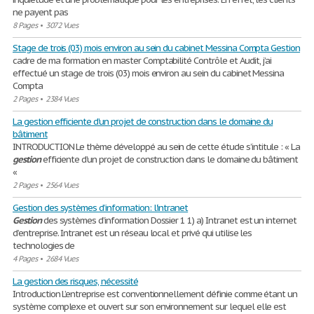
ne payent pas
8 Pages
•
3072 Vues
Stage de trois (03) mois environ au sein du cabinet Messina Compta Gestion
cadre de ma formation en master Comptabilité Contrôle et Audit, j’ai
effectué un stage de trois (03) mois environ au sein du cabinet Messina
Compta
2 Pages
•
2384 Vues
La gestion efficiente d’un projet de construction dans le domaine du
bâtiment
INTRODUCTION Le thème développé au sein de cette étude s’intitule : « La
gestion
efficiente d’un projet de construction dans le domaine du bâtiment
«
2 Pages
•
2564 Vues
Gestion des systèmes d’information: l'intranet
Gestion
des systèmes d’information Dossier 1 1) a) Intranet est un internet
d’entreprise. Intranet est un réseau local et privé qui utilise les
technologies de
4 Pages
•
2684 Vues
La gestion des risques, nécessité
Introduction L’entreprise est conventionnellement définie comme étant un
système complexe et ouvert sur son environnement sur lequel elle est