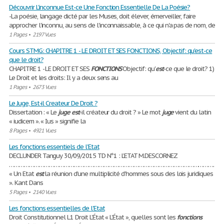
Découvrir L'inconnue Est-ce Une Fonction Essentielle De La Poésie?
-La poésie, langage dicté par les Muses, doit élever, émerveiller, faire
approcher l'inconnu, au sens de l'inconnaissable, à ce qui n'a pas de nom, de
1 Pages
•
2197 Vues
Cours STMG: CHAPITRE 1 - LE DROIT ET SES FONCTIONS, Objectif: qu'est-ce
que le droit?
CHAPITRE 1 - LE DROIT ET SES
FONCTIONS
Objectif: qu'
est
-ce que le droit? 1)
Le Droit et les droits: Il y a deux sens au
1 Pages
•
2673 Vues
Le Juge, Est-il Createur De Droit ?
Dissertation : « Le
juge
est
-il créateur du droit ? » Le mot
juge
vient du latin
« iudicem ». « Ius » signifie la
8 Pages
•
4921 Vues
Les fonctions essentiels de l'Etat
DECLUNDER Tanguy 30/09/2015 TD N°1 : L’ETAT M.DESCORNEZ
……………………………………………………………………………………………………………………
« Un Etat
est
la réunion d'une multiplicité d'hommes sous des lois juridiques
». Kant Dans
5 Pages
•
2140 Vues
Les fonctions essentielles de l'Etat
Droit Constitutionnel L1 Droit L’État « L’État », quelles sont les
fonctions