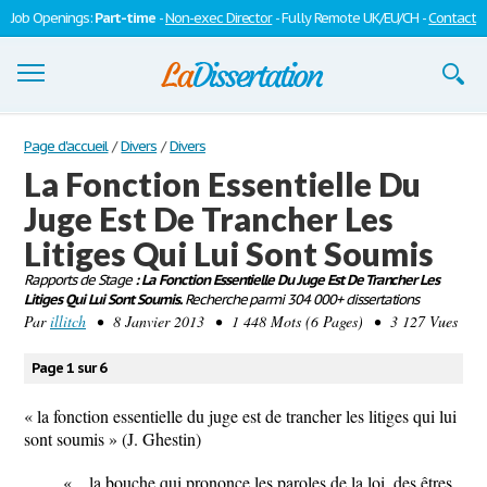
Job Openings:
Part-time
-
Non-exec Director
- Fully Remote UK/EU/CH -
Contact
Dissertations
Page d'accueil
/
Divers
/
Divers
La Fonction Essentielle Du
S'inscrire
Juge Est De Trancher Les
Se connecter
Litiges Qui Lui Sont Soumis
Contactez-nous
Rapports de Stage
: La Fonction Essentielle Du Juge Est De Trancher Les
Litiges Qui Lui Sont Soumis.
Recherche parmi 304 000+ dissertations
Par
illitch
• 8 Janvier 2013 • 1 448 Mots (6 Pages) • 3 127 Vues
Page 1 sur 6
« la fonction essentielle du juge est de trancher les litiges qui lui
sont soumis » (J. Ghestin)
«…la bouche qui prononce les paroles de la loi, des êtres