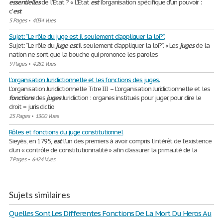
essentielles
de l’État ? « L’État
est
l'organisation spécifique d'un pouvoir :
c'
est
5 Pages
•
4034 Vues
Sujet: “Le rôle du juge est il seulement d’appliquer la loi?“.
Sujet: “Le rôle du
juge
est
il seulement d’appliquer la loi?“. « Les
juges
de la
nation ne sont que la bouche qui prononce les paroles
9 Pages
•
4281 Vues
L’organisation Juridictionnelle et les fonctions des juges.
L’organisation Juridictionnelle Titre III – L’organisation Juridictionnelle et les
fonctions
des
juges
Juridiction : organes institués pour juger, pour dire le
droit = juris dictio
25 Pages
•
1300 Vues
Rôles et fonctions du juge constitutionnel
Sieyès, en 1795,
est
l’un des premiers à avoir compris l’intérêt de l’existence
d’un « contrôle de constitutionnalité » afin d’assurer la primauté de la
7 Pages
•
6424 Vues
Sujets similaires
Quelles Sont Les Differentes Fonctions De La Mort Du Heros Au