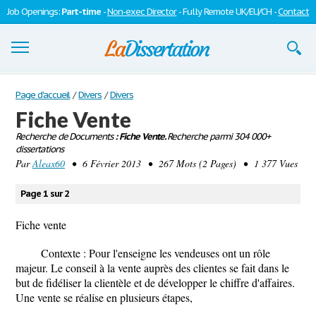
Job Openings:
Part-time
-
Non-exec Director
- Fully Remote UK/EU/CH -
Contact
Dissertations
Page d'accueil
/
Divers
/
Divers
Fiche Vente
S'inscrire
Recherche de Documents
: Fiche Vente.
Recherche parmi 304 000+
dissertations
Se connecter
Par
Aleax60
• 6 Février 2013 • 267 Mots (2 Pages) • 1 377 Vues
Contactez-nous
Page 1 sur 2
Fiche vente
Contexte : Pour l'enseigne les vendeuses ont un rôle
majeur. Le conseil à la vente auprès des clientes se fait dans le
but de fidéliser la clientèle et de développer le chiffre d'affaires.
Une vente se réalise en plusieurs étapes,