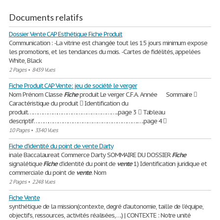
Documents relatifs
Dossier Vente CAP Esthétique Fiche Produit
Communication : -La vitrine est changée tout les 15 jours minimum expose
les promotions, et les tendances du mois. -Cartes de fidélités, appelées
White, Black
2 Pages
•
8439 Vues
Fiche Produit CAP Vente: jeu de société le verger
Nom Prénom Classe
Fiche
produit Le verger C.F.A. Année Sommaire 
Caractéristique du produit  Identification du
produit………………………………………………..page 3  Tableau
descriptif……………………………………………………….….page 4 
10 Pages
•
3340 Vues
Fiche d'identité du point de vente Darty
inale Baccalaureat Commerce Darty SOMMAIRE DU DOSSIER
Fiche
signalétique
Fiche
d’identité du point de
vente
1) Identification juridique et
commerciale du point de
vente
. Nom
2 Pages
•
2248 Vues
Fiche Vente
synthétique de la mission(contexte, degré d’autonomie, taille de l’équipe,
objectifs, ressources, activités réalisées,….) | CONTEXTE : Notre unité