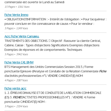
commerciale est ouverte le Lundi au Samedi
15 Pages
•
1361 Vues
Fiche Vente Immo
• OBLIGATION D'INFORMATION : ◦ Intérêt de l'obligation : ▪ Pour l'acquéreur :
pouvoir conclure en tte connaissance de cause. ▪ Pour le vendeur :
3 Pages
•
1249 Vues
Acrc Fiche Vente Camaieu.
TRAITEMENTS DES OBJECTIONS.  Objectif : Rassurer la cliente Central,
Cabine, Caisse : Types d’objections Significations Exemples d’objections
Exemples de réponses et de comportements. Techniques
5 Pages
•
3942 Vues
Fiche Vente C41 BMW
BTS Management des Unités Commerciales Session 2015 / Forme
ponctuelle Epreuve d’Analyse et Conduite de la Relation Commerciale
Fiche
d’activités professionnelles n°1 VENDRE CANDIDAT(E) NOM
4 Pages
•
2087 Vues
Fiche vente acrc
1. 2. ÉPREUVE D’ANALYSE ET DE CONDUITE DE LA RELATION COMMERCIALE
(E5) 3.
FICHE
D’ACTIVITES PROFESSIONNELLES N°1 : VENDRE 4. Forme
ponctuelle CANDIDAT(E) NOM :
3 Pages
•
2334 Vues