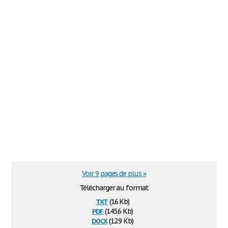
Voir 9 pages de plus »
Télécharger au format
txt
(16 Kb)
pdf
(145.6 Kb)
docx
(12.9 Kb)