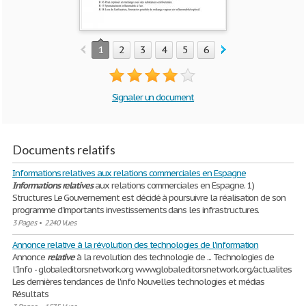
1
2
3
4
5
6
7
8
Signaler un document
Documents relatifs
Informations relatives aux relations commerciales en Espagne
Informations
relatives
aux relations commerciales en Espagne. 1)
Structures Le Gouvernement est décidé à poursuivre la réalisation de son
programme d’importants investissements dans les infrastructures.
3 Pages
•
2240 Vues
Annonce relative à la révolution des technologies de l'information
Annonce
relative
à la revolution des technologie de ... Technologies de
l'Info - globaleditorsnetwork.org www.globaleditorsnetwork.org/actualites
Les dernières tendances de l'info Nouvelles technologies et médias
Résultats