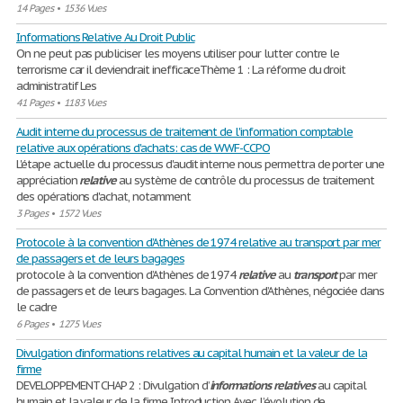
14 Pages
•
1536 Vues
Informations Relative Au Droit Public
On ne peut pas publiciser les moyens utiliser pour lutter contre le
terrorisme car il deviendrait inefficaceThème 1 : La réforme du droit
administratif Les
41 Pages
•
1183 Vues
Audit interne du processus de traitement de l'information comptable
relative aux opérations d'achats: cas de WWF-CCPO
L'étape actuelle du processus d'audit interne nous permettra de porter une
appréciation
relative
au système de contrôle du processus de traitement
des opérations d'achat, notamment
3 Pages
•
1572 Vues
Protocole à la convention d’Athènes de 1974 relative au transport par mer
de passagers et de leurs bagages
protocole à la convention d’Athènes de 1974
relative
au
transport
par mer
de passagers et de leurs bagages. La Convention d’Athènes, négociée dans
le cadre
6 Pages
•
1275 Vues
Divulgation d’informations relatives au capital humain et la valeur de la
firme
DEVELOPPEMENT CHAP 2 : Divulgation d’
informations
relatives
au capital
humain et la valeur de la firme Introduction Avec l’évolution de