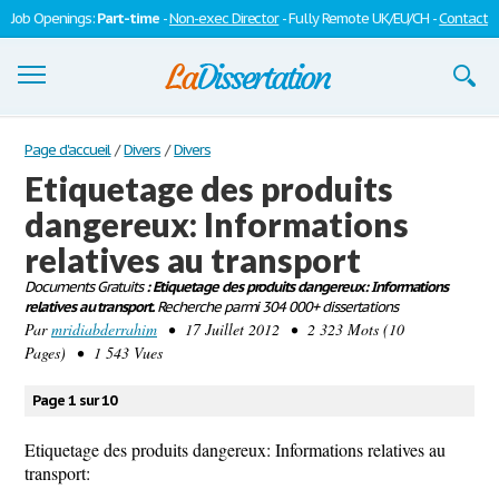
Job Openings:
Part-time
-
Non-exec Director
- Fully Remote UK/EU/CH -
Contact
Dissertations
Page d'accueil
/
Divers
/
Divers
Etiquetage des produits
S'inscrire
dangereux: Informations
Se connecter
relatives au transport
Contactez-nous
Documents Gratuits
: Etiquetage des produits dangereux: Informations
relatives au transport.
Recherche parmi 304 000+ dissertations
Par
mridiabderrahim
• 17 Juillet 2012 • 2 323 Mots (10
Pages) • 1 543 Vues
Page 1 sur 10
Etiquetage des produits dangereux: Informations relatives au
transport: