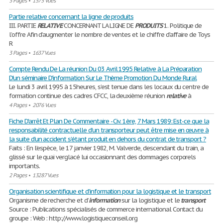
3 Pages
•
1575 Vues
Partie relative concernant la ligne de produits
III. PARTIE
RELATIVE
CONCERNANT LA LIGNE DE
PRODUITS
1. Politique de
l’offre Afin d’augmenter le nombre de ventes et le chiffre d’affaire de Toys
R
3 Pages
•
1637 Vues
Compte Rendu De La réunion Du 03 Avril 1995 Relative à La Préparation
D'un séminaire D'information Sur Le Thème Promotion Du Monde Rural
Le lundi 3 avril 1995 à 15heures, s’est tenue dans les locaux du centre de
formation continue des cadres CFCC, la deuxième réunion
relative
à
4 Pages
•
2076 Vues
Fiche D'arrêt Et Plan De Commentaire - Civ. 1ère, 7 Mars 1989: Est-ce que la
responsabilité contractuelle d’un transporteur peut être mise en œuvre à
la suite d’un accident s’étant produit en dehors du contrat de transport ?
Faits : En l’espèce, le 17 janvier 1982, M. Valverde, descendant du train, a
glissé sur le quai verglacé lui occasionnant des dommages corporels
importants.
2 Pages
•
13287 Vues
Organisation scientifique et d'information pour la logistique et le transport
Organisme de recherche et d’
information
sur la logistique et le
transport
Source : Publications spécialisés de commerce international Contact du
groupe : Web : http://www.logistiqueconseil.org