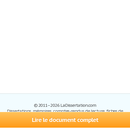
© 2011–2026 LaDissertation.com
Dissertations, mémoires, comptes-rendus de lecture, fiches de
lectures, exemples du BAC
Lire le document complet