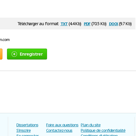
txt
pdf
docx
Télécharger au format
(4.4 Kb)
(70.5 Kb)
(9.7 Kb)
on.com
Enregistrer
Dissertations
Foire aux questions
Plan du site
S'inscrire
Contactez-nous
Politique de confidentialité
Se connecter
Conditions d'utilisation