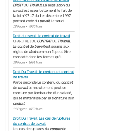
DROIT
DU
TRAVAIL
La législation du
travail
est essentiellement le fait de
la loi n°97-17 du 1er décembre 1997
portant code du
travail
. Le souci
18 Pages
•
4930 Vues
Droit du travail: le contrat de travail
CHAPITRE I DU
CONTRAT
DE
TRAVAIL
Le
contrat
de
travail
est soumis aux
règles de
droit
commun. Il peut être
constaté dans les formes qu'il
29 Pages
•
1661 Vues
Droit Du Travail: le contenu du contrat
de travail
Partie seconde Le contenu du
contrat
de
travail
Le recrutement peut se
conclure par l'embauche d'un salarié,
qui se matérialise par la signature d'un
contrat
14 Pages
•
1630 Vues
Droit Du Travail: Les cas de ruptures
du contrat de travail
Les cas de ruptures du
contrat
de