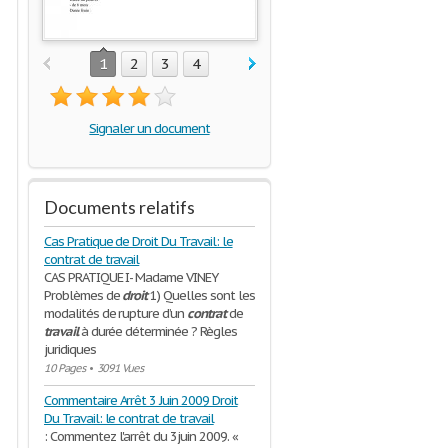
1
2
3
4
Signaler un document
Documents relatifs
Cas Pratique de Droit Du Travail: le
contrat de travail
CAS PRATIQUE I- Madame VINEY
Problèmes de
droit
1) Quelles sont les
modalités de rupture d’un
contrat
de
travail
à durée déterminée ? Règles
juridiques
10 Pages
•
3091 Vues
Commentaire Arrêt 3 Juin 2009 Droit
Du Travail: le contrat de travail
: Commentez l'arrêt du 3juin 2009. «