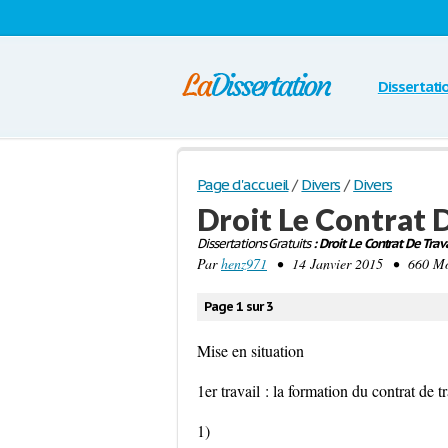
Dissertati
Page d'accueil
/
Divers
/
Divers
Droit Le Contrat D
Dissertations Gratuits
: Droit Le Contrat De Trava
Par
henz971
• 14 Janvier 2015 • 660 Mot
Page 1 sur 3
Mise en situation
1er travail : la formation du contrat de tr
1)