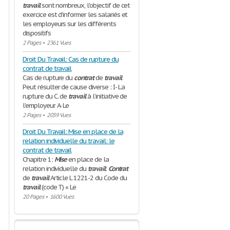
travail
sont nombreux, l'objectif de cet
exercice est d'informer les salariés et
les employeurs sur les différents
dispositifs
2 Pages
•
2361 Vues
Droit Du Travail: Cas de rupture du
contrat de travail
Cas de rupture du
contrat
de
travail
Peut résulter de cause diverse : I- La
rupture du C. de
travail
à l’initiative de
l’employeur A- Le
2 Pages
•
2039 Vues
Droit Du Travail: Mise en place de la
relation individuelle du travail: le
contrat de travail
Chapitre 1:
Mise
en place de la
relation individuelle du
travail
:
Contrat
de
travail
Article L 1221-2 du Code du
travail
(code T) « Le
20 Pages
•
1600 Vues