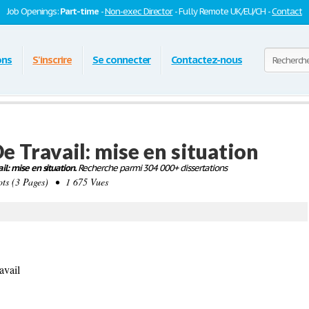
Job Openings:
Part-time
-
Non-exec Director
- Fully Remote UK/EU/CH -
Contact
ons
S'inscrire
Se connecter
Contactez-nous
e Travail: mise en situation
il: mise en situation.
Recherche parmi 304 000+ dissertations
s (3 Pages) • 1 675 Vues
avail