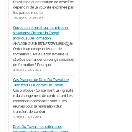
L'existence d'une relation de
travail
ne
dépend ni de la volonté exprimée par
les parties ni de la
20 Pages
•
2238 Vues
Correction de droit sur les mises en
situations: Obtenir Un Congé
Individuel De Formation
ANALYSE D’UNE
SITUATION
JURIDIQUE
Obtenir un congé individuel de
formation 1. Mlle Caton a-t-elle le
droit
de demander un congé individuel
de formation ? Pourquoi
4 Pages
•
5285 Vues
Cas Pratique de Droit Du Travail: le
Transfert Du Contrat De Travail
Cas pratique - Concernant la « gravité
» du changement de contractant Les
conditions nécessaires sont elles
réunies pour la réalisation d’un
transfert de
contrat
9 Pages
•
3735 Vues
Droit Du Travail: les critères de
détermination du contrat de travail