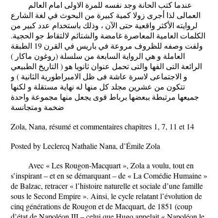
عندما كتب الحانة وجد نفسه للمرة الاولى امام العالم
العمالى لذا أجرى زولا كمية كبيرة من البحوث في لغة الشارع
لروايته الأكثر واقعية حتى الآن ، وذلك باستخدام عدد كبير من
الكلمات العامية المعاصرة غامضة والشتائم لالتقاط جو الحجية.
ولفت وصفه للظروف مروعة في باريس في القرن 19 الطبقة
العاملة و هي الرواية السابعة من سلسلة (روغون ماكار )
الرائعة التى الفها والتى تحمل عنوان ثانويا هو ( التاريخ الطبيعي
و الاجتماعى لاسرة عاشة فى ظل الامبراطورية الثانية ) و
تتكون من عشرين مجلد كل منها له نهاية مستقلة و لكنها
جميعها مرتبطة ببعضها برباط قوى يجعل منها مجموعة واحدة
ضخمة ومتجانسة
Zola, Nana, résumé et commentaires chapitres 1, 7, 11 et 14
Posted by Leclercq Nathalie Nana, d’Émile Zola
Avec « Les Rougon-Macquart », Zola a voulu, tout en
s’inspirant – et en se démarquant – de « La Comédie Humaine »
de Balzac, retracer « l’histoire naturelle et sociale d’une famille
sous le Second Empire ». Ainsi, le cycle relatant l’évolution de
cinq générations de Rougon et de Macquart, de 1851 (coup
d’état de Napoléon III – celui que Hugo appelait « Napoléon le