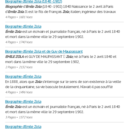
Biographie d'Emile Zola (1840 -1902)
Biographie
d'
Emile
Zola
(1840 -1902) 1840 Naissance le 2 avril à Paris
d’
Emile
Zola
. Il est le fils de François
Zola
, italien, ingénieur des travaux
4 Pages
•
1601 Vues
Biographie d’Emile Zola
Émile
Zola
est un écrivain et journaliste français, né à Paris le 2 avril 1840
et mort dans la même ville le 29 septembre 1902.
4 Pages
•
1740 Vues
Biographie d'Emile Zola et de Guy de Maupassant
EMILE
ZOLA
et GUY DE MAUPASSANT 
Zola
, né à Paris le 2 avril 1840 et
mort dans la même ville le 29 septembre 1902,
2 Pages
•
2132 Vues
Biographie d'Émile Zola
En 1888, alors que
Zola
s'interroge sur le sens de son existence à la veille
de la cinquantaine, sa vie bascule brutalement. N'avait-il pas soufflé
4 Pages
•
1496 Vues
Biographie d'Emile Zola
Émile
Zola
est un écrivain et journaliste français, né à Paris le 2 avril 1840
et mort dans la même ville le 29 septembre 1902.
3 Pages
•
1572 Vues
Biographie d’Emile Zola