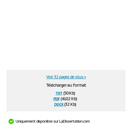
Voir 32 pages de plus »
Télécharger au format
txt
(50 Kb)
pdf
(410.2 Kb)
docx
(32 Kb)
Uniquement disponible sur LaDissertation.com