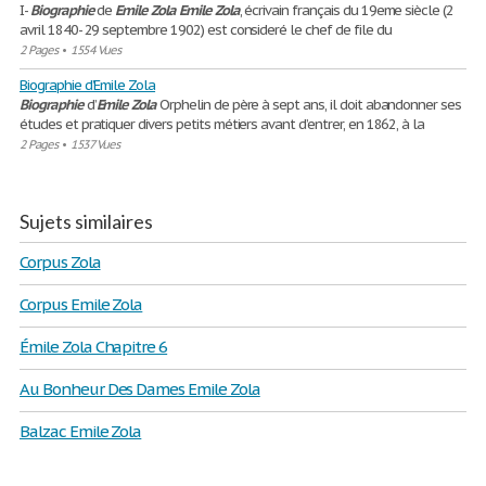
I-
Biographie
de
Emile
Zola
Emile
Zola
, écrivain français du 19eme siècle (2
avril 1840- 29 septembre 1902) est consideré le chef de file du
2 Pages
•
1554 Vues
Biographie d’Emile Zola
Biographie
d’
Emile
Zola
Orphelin de père à sept ans, il doit abandonner ses
études et pratiquer divers petits métiers avant d’entrer, en 1862, à la
2 Pages
•
1537 Vues
Sujets similaires
Corpus Zola
Corpus Emile Zola
Émile Zola Chapitre 6
Au Bonheur Des Dames Emile Zola
Balzac Emile Zola