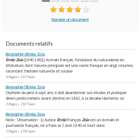
Signaler un document
Documents relatifs
Biographie d'Emile Zola
Émile
Zola
(1840-1902), écrivain français, fondateur du naturalisme en
littérature, dont l’œuvre principale est une vaste fresque en vingt volumes,
racontant l’histoire naturelle et sociale
4 Pages
•
2177 Vues
Biographie D'Emile Zola
Orphelin de père à sept ans, il doit abandonner ses études et pratiquer
divers petits métiers avant d’entrer, en 1862, à la librairie Hachette, où
2 Pages
•
2317 Vues
Biographie d'Emile Zola
Note : Observation : 1) Auteur
Émile
François
Zola
est un écrivain et
journaliste français, né à Paris le 2 avril 1840 et mort dans
2 Pages
•
1735 Vues