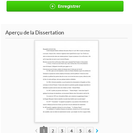
Enregistrer
Aperçu de la Dissertation
1
2
3
4
5
6
7
8
9
10