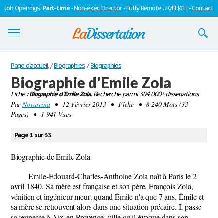
Job Openings:
Part-time
-
Non-exec Director
- Fully Remote UK/EU/CH -
Contact
Dissertations
Page d'accueil
/
Biographies
/
Biographies
Biographie d'Emile Zola
S'inscrire
Fiche
: Biographie d'Emile Zola.
Recherche parmi 304 000+ dissertations
Par
Se connecter
Novarrina
• 12 Février 2013 • Fiche • 8 240 Mots (33
Pages) • 1 941 Vues
Contactez-nous
Page 1 sur 33
Biographie de Emile Zola
Emile-Edouard-Charles-Anthoine Zola naît à Paris le 2
avril 1840. Sa mère est française et son père, François Zola,
vénitien et ingénieur meurt quand Émile n'a que 7 ans. Émile et
sa mère se retrouvent alors dans une situation précaire. Il passe
sa jeunesse à Aix-en-Provence, ville qu'il évoque dans son